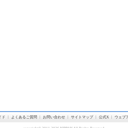
書店【ホンヤクラブ】はお好きな本屋での受け取りで送料無料！新刊予約・通販も。本（書籍）、雑誌、漫画（コミック）な
イド
よくあるご質問
お問い合わせ
サイトマップ
公式X
ウェブ