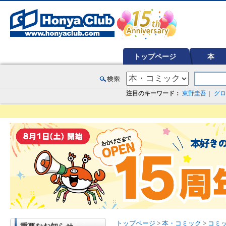
オンライン書店【ホンヤクラブ】はお好きな本屋での受け取りで送料無料！新刊予約・通販も。本（書籍）、雑誌、漫
トップページ
本
注目のキーワード：
東野圭吾
｜
グロ
トップページ
>
本・コミック
>
コミ