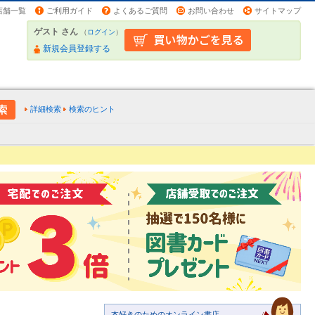
店舗一覧
ご利用ガイド
よくあるご質問
お問い合わせ
サイトマップ
ゲスト さん
（
ログイン
）
新規会員登録する
詳細検索
検索のヒント
本好きのためのオンライン書店