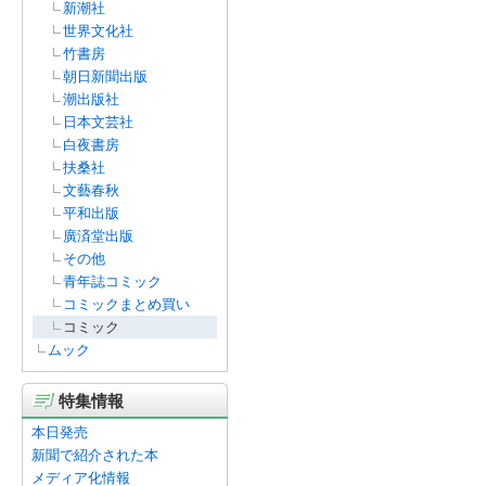
新潮社
世界文化社
竹書房
朝日新聞出版
潮出版社
日本文芸社
白夜書房
扶桑社
文藝春秋
平和出版
廣済堂出版
その他
青年誌コミック
コミックまとめ買い
コミック
ムック
特集情報
本日発売
新聞で紹介された本
メディア化情報