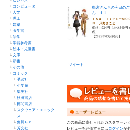
ビジネス
コンピュータ
衛宮さんちの今日のご
人文
ん １１
理工
ＴＡａ ＴＹＰＥーＭＯ
Ｎ 只野まこと
建築
価格：924円（本体840円
医学書
税）
語学
【2025年03月発売】
学習参考書
絵本・児童書
文庫
新書
ツイート
その他
コミック
講談社
小学館
集英社
秋田書店
徳間書店
スクウェア・エニック
ユーザーレビュー
ス
角川ＧＰ
この商品に寄せられたカスタマーレ
芳文社
レビューを評価するには
ログイン
が