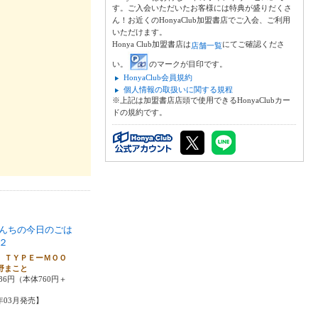
す。ご入会いただいたお客様には特典が盛りだくさ
ん！お近くのHonyaClub加盟書店でご入会、ご利用
いただけます。
Honya Club加盟書店は
にてご確認くださ
店舗一覧
い。
のマークが目印です。
HonyaClub会員規約
個人情報の取扱いに関する規程
※上記は加盟書店店頭で使用できるHonyaClubカー
ドの規約です。
んちの今日のごは
２
 ＴＹＰＥーＭＯＯ
野まこと
36円（本体760円＋
6年03月発売】