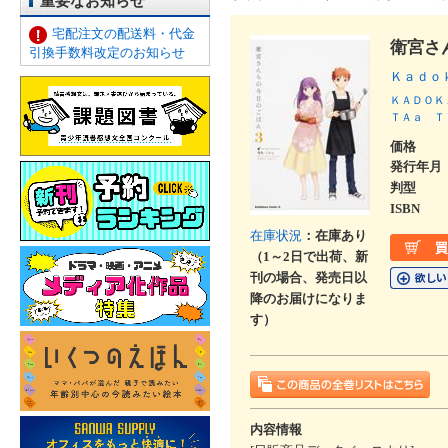
重要なお知らせ
宅配注文の配送料・代金
衛宮さ
引換手数料改定のお知らせ
Ｋａｄｏ
ＫＡＤＯＫ
ＴＡａ
Ｔ
価格
発行年月
判型
ISBN
在庫状況
：在庫あり
（1～2日で出荷、新
刊の場合、発売日以
降のお届けになりま
す）
内容情報