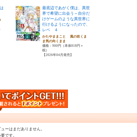
は
最底辺であがく僕は、異世
界で希望に出会う～自分だ
けゲームのような異世界に
Ｏ
行けるようになったので、
＋
レベ ４
かたやままこと 風の吹くま
ま気の向くまま
価格：900円（本体818円＋
税）
【2026年04月発売】
ビューはまだありません。
必要です。