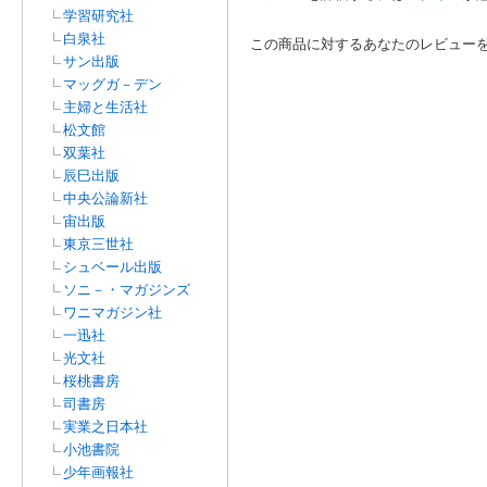
学習研究社
白泉社
この商品に対するあなたのレビュー
サン出版
マッグガ－デン
主婦と生活社
松文館
双葉社
辰巳出版
中央公論新社
宙出版
東京三世社
シュベール出版
ソニ－・マガジンズ
ワニマガジン社
一迅社
光文社
桜桃書房
司書房
実業之日本社
小池書院
少年画報社