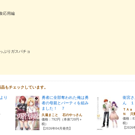
食応用編
っぷりガスパチョ
商品もチェックしています。
より
勇者に全部奪われた俺は勇
衛宮さ
者の母親とパーティを組み
ん １
ました！ ７
ＴＡａ
＋
Ｎ 只
久遠まこと 石のやっさん
価格：8
価格：792円（本体720円＋
税）
税）
【202
【2026年04月発売】