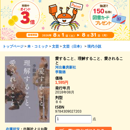
トップページ
>
本・コミック
>
文芸
>
文芸（日本）
>
現代小説
愛すること、理解すること、愛されるこ
と
河出書房新社
李龍徳
価格
1,595円
発行年月
2018年08月
判型
Ｂ６
ISBN
9784309027203
点
在庫状況
：出版社よりお取