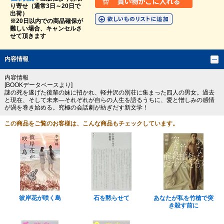
り寄せ（通常3日～20日で
出荷）
※20日以内での商品確保が
難しい場合、キャンセルさ
せて頂きます
内容情報
内容情報
[BOOKデータベースより]
謎の死を遂げた後輩の妹に招かれ、軽井沢の別荘に集まった四人の男女。過去
と現在、そして未来―それぞれが自らの人生を語るうちに、愛と憎しみの感情
が渦を巻き始める。究極の会話劇が紡ぎだす新文学！
この商品をご覧のお客様は、こんな商品もチェックしています。
彼岸花が咲く島
石を黙らせて
あなたが私を竹槍で突
き殺す前に