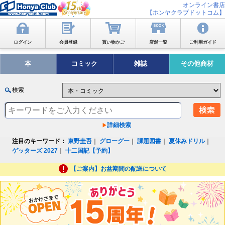
オンライン書店
【ホンヤクラブドットコム】
ログイン
会員登録
買い物かご
店舗一覧
ご利用ガイド
本
コミック
雑誌
その他商材
検索
詳細検索
注目のキーワード：
東野圭吾
｜
グローグー
｜
課題図書
｜
夏休みドリル
｜
ゲッターズ 2027
｜
十二国記【予約】
【ご案内】お盆期間の配送について