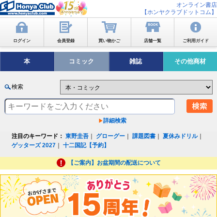
オンライン書店
【ホンヤクラブドットコム】
ログイン
会員登録
買い物かご
店舗一覧
ご利用ガイド
本
コミック
雑誌
その他商材
検索
詳細検索
注目のキーワード：
東野圭吾
｜
グローグー
｜
課題図書
｜
夏休みドリル
｜
ゲッターズ 2027
｜
十二国記【予約】
【ご案内】お盆期間の配送について