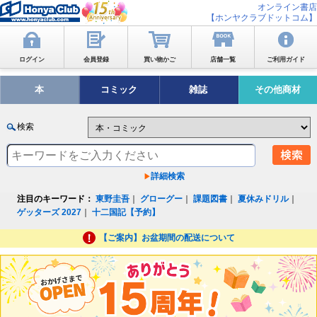
オンライン書店
【ホンヤクラブドットコム】
ログイン
会員登録
買い物かご
店舗一覧
ご利用ガイド
本
コミック
雑誌
その他商材
検索
詳細検索
注目のキーワード：
東野圭吾
｜
グローグー
｜
課題図書
｜
夏休みドリル
｜
ゲッターズ 2027
｜
十二国記【予約】
【ご案内】お盆期間の配送について