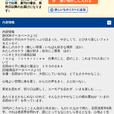
日で出荷、新刊の場合、発
売日以降のお届けになりま
す）
内容情報
内容情報
[BOOKデータベースより]
石田ゆり子のカケラがたっぷり詰まった、やさしくて、とびきり楽しいフォト
＆エッセイ。
暮らしのカケラ（愉しい部屋；いちばん好きな場所 ほか）
わたしのカケラ（服が好き；自分にご褒美 ほか）
ハニオとタビの成長記録
ｌｏｎｇ ｉｎｔｅｒｖｉｅｗ 仕事のこと、恋のこと、これまでの人生につ
いて
石田ゆり子に根ほり葉ほり １０３のＱ＆Ａ
[日販商品データベースより]
女優・石田ゆり子が日々、大切にしているのは、とてもささやかなこと。
心地よい空間に身を置く。からだの声をきく。人と比べない。
変化を恐れず、切り口は新しく。ユーモアを忘れず、いまを楽しむ……。
あたりまえかもしれないけれど、そんなささやかなことの積み重ねが〈いまの
石田ゆり子〉を作っています。
10代のころからとことん自分と向き合い、もがいたなかで得た、石田流哲学&美
学。それは老若男女問わず、誰にとってもなにかしら支えとなる、心地よく生