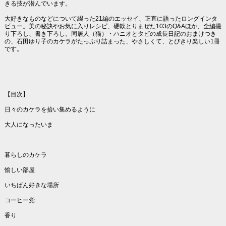
きる技が潜んでいます。
大好きなものなどについて綴った21編のエッセイ、正直に語ったロングインタ
ビュー。美の秘訣やお気に入りレシピ、硬軟とりまぜた103のQ&Aほか、全編撮
り下ろし、書き下ろし。同居人（猫）・ハニオとタビの成長日記のおまけつき
の、石田ゆり子のカケラがたっぷり詰まった、やさしくて、とびきり楽しい1冊
です。
【目次】
日々のカケラを拾い集めるように
大人になったいま
暮らしのカケラ
愉しい部屋
いちばん好きな場所
コーヒー党
香り