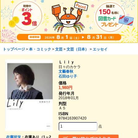
トップページ
>
本・コミック
>
文芸
>
文芸（日本）
>
エッセイ
Ｌｉｌｙ
日々のカケラ
文藝春秋
石田ゆり子
価格
1,980円
発行年月
2018年01月
判型
Ａ５
ISBN
9784163907420
点
在庫状況
：在庫あり（1～2