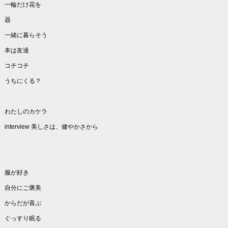
一輪だけ花を
器
一緒に暮らそう
本は友達
コチコチ
うちにくる？
わたしのカケラ
interview 美しさは、健やかさから
服が好き
自分にご褒美
からだが喜ぶ
ぐっすり眠る