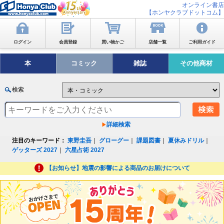
オンライン書店
【ホンヤクラブドットコム】
ログイン
会員登録
買い物かご
店舗一覧
ご利用ガイド
本
コミック
雑誌
その他商材
検索
詳細検索
注目のキーワード：
東野圭吾
｜
グローグー
｜
課題図書
｜
夏休みドリル
｜
ゲッターズ 2027
｜
六星占術 2027
【お知らせ】地震の影響による商品のお届けについて