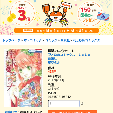
トップページ
>
本・コミック
>
コミック
>
白泉社
>
花とゆめコミックス
琉球のユウナ １
花とゆめコミックス ＬａＬａ
白泉社
響ワタル
価格
472円
発行年月
2017年11月
判型
コミック
ISBN
9784592196242
点
在庫状況
：在庫あり（1～2