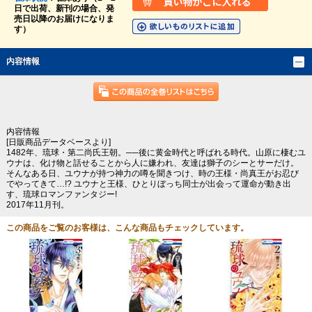
日で出荷、新刊の場合、発
売日以降のお届けになりま
す）
内容情報
内容情報
[日販商品データベースより]
1482年、琉球・第二尚氏王朝。──後に黄金時代と呼ばれる時代。山原に棲むユ
ウナは、化け物と話せることから人に嫌われ、友達は獅子のシーとサーだけ。
そんなある日、ユウナが持つ神力の噂を聞きつけ、時の王様・尚真王がお忍び
でやってきて…!? ユウナと王様、ひとりぼっち同士が出会って運命が動き出
す、琉球ロマンファンタジー!
2017年11月刊。
この商品をご覧のお客様は、こんな商品もチェックしています。