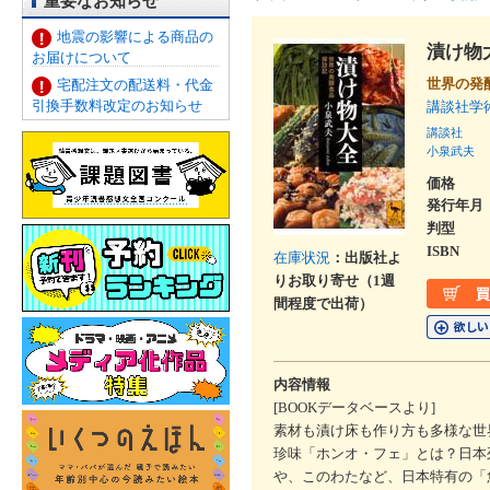
重要なお知らせ
地震の影響による商品の
漬け物
お届けについて
世界の発
宅配注文の配送料・代金
引換手数料改定のお知らせ
講談社学
講談社
小泉武夫
価格
発行年月
判型
ISBN
在庫状況
：出版社よ
りお取り寄せ（1週
間程度で出荷）
内容情報
[BOOKデータベースより]
素材も漬け床も作り方も多様な世
珍味「ホンオ・フェ」とは？日本
や、このわたなど、日本特有の「