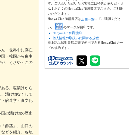
す。ご入会いただいたお客様には特典が盛りだくさ
ん！お近くのHonyaClub加盟書店でご入会、ご利用
いただけます。
Honya Club加盟書店は
にてご確認くださ
店舗一覧
い。
のマークが目印です。
HonyaClub会員規約
個人情報の取扱いに関する規程
※上記は加盟書店店頭で使用できるHonyaClubカー
ドの規約です。
ろん、世界中に存在
中国・韓国から東南
界や、くさや・この
である。塩漬けから
し、漬け物なくして
学・醸造学・食文化
各国の漬け物の歴史
の「酢茎」、山口の
どなどを紹介。各地