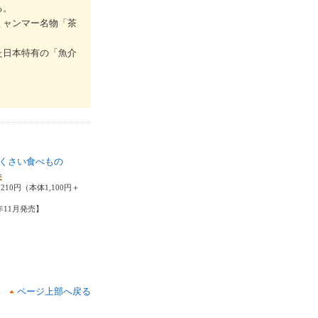
る。
ミャンマー名物「茶
た日本特有の「魚介
くさい食べもの
夫
210円（本体1,100円＋
1年11月発売】
ページ上部へ戻る