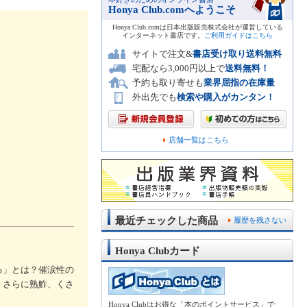
Honya Club.comへようこそ
Honya Club.comは日本出版販売株式会社が運営している
インターネット書店です。
ご利用ガイドはこちら
サイトで注文&
書店受け取り送料無料
宅配なら3,000円以上で
送料無料！
予約も取り寄せも
業界屈指の在庫量
外出先でも
検索や購入がカンタン！
店舗一覧はこちら
最近チェックした商品
履歴を残さない
Honya Clubカード
る」とは？催涙性の
。さらに熟鮓、くさ
Honya Clubはお得な「本のポイントサービス」で