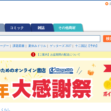
画（コミック）など在庫も充実
コミック
雑誌
その他商材
ーグー
｜
課題図書
｜
夏休みドリル
｜
ゲッターズ 2027
｜
十二国記【予約】
【ご案内】お盆期間の配送について
>
くらし