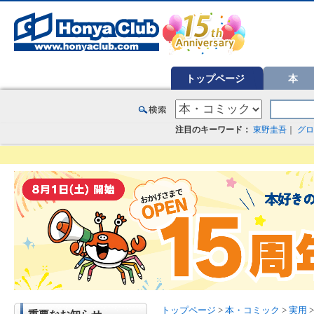
オンライン書店【ホンヤクラブ】はお好きな本屋での受け取りで送料無料！新刊予約・通販も。本（書籍）、雑誌、漫
トップページ
本
注目のキーワード：
東野圭吾
｜
グロ
トップページ
>
本・コミック
>
実用