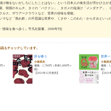
漬け物をないがしろにしたことはない」という日本人の食生活が浮かび上が
菜、韓国のキムチ、タイの「パクドン」、タガメの塩漬け「メンダナア」、
クルス、ザウアークラウトなど、世界の珍味を堪能。
ンマなど「熟れ鮓」の不思議な世界や、くさや・このわた・からすみといっ
怪味を食べ歩く』平凡社新書、2000年刊]
商品もチェックしています。
肝を喰う
世界一
小泉武夫
小泉武
0円＋
価格：1,760円（本体1,600円＋
価格：1,
税）
税）
【2021年12月発売】
【202