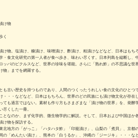
漬け物
歩く
漬け物。塩漬け、糠漬け、味噌漬け、酢漬け、粕漬けなどなど、日本はもち
学・食文化研究の第一人者が食べ歩き、味わい尽くす。日本列島を縦断し、
ロッパのピクルスなど、世界の珍味を堪能。さらに「熟れ鮓」の不思議な世
け物」までを網羅する。
とも古い歴史を持つものであり、人間のつくったうれしい食の文化のひとつ
け・・・などなど、日本はもちろん、世界のどの民族にも漬け物文化が存在
っても過言ではない。素材も作り方もさまざまな「漬け物の世界」を、発酵
い尽くした一冊。
ことなのか、まず化学的、微生物学的に解説。そして、日本および中国ほか
漬け物を探訪する。
東北地方の「がっこ」「ハタハタ鮓」「印籠漬け」、山梨の「煮貝」、京都
岡の「めんたい漬け」、熊本の「白うるか」、沖縄の「ジージキ」・・・な