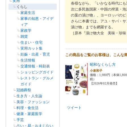
実用
各様ながら、「いかなる時代にも
くらし
次に多民族国家・中国の搾菜・泡
家庭生活
の葉の漬け物」、ヨーロッパのピ
家事の知恵・アイデ
さらに本書では、アユ・サバ・サ
ィア
漬け物」までを網羅する。
家政学
［原本『漬け物大全 美味・珍味・
雑貨
住まい・住宅
実用カット集
妊娠・出産・育児
この商品をご覧のお客様は、こんな
生活情報
昭和なくらし方
交通情報・時刻表
小泉和子
ショッピングガイド
価格：1,980円（本体1,80
レストラン・グルメ
税）
【2026年02月発売】
ガイド
冠婚葬祭
生き方・人生論
美容・ファッション
ツイート
料理・食生活
健康・家庭医学
手芸
占い・易・おまじない