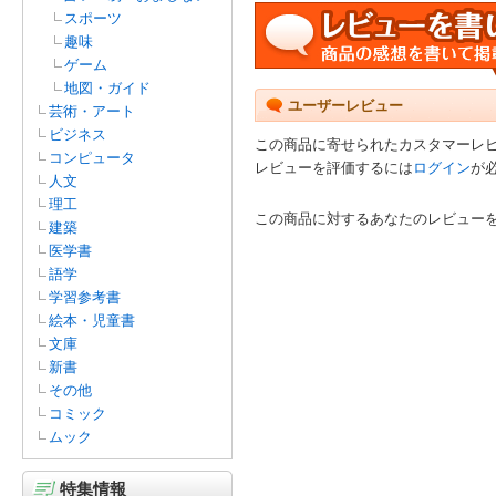
スポーツ
趣味
ゲーム
地図・ガイド
ユーザーレビュー
芸術・アート
ビジネス
この商品に寄せられたカスタマーレ
コンピュータ
レビューを評価するには
ログイン
が
人文
理工
この商品に対するあなたのレビュー
建築
医学書
語学
学習参考書
絵本・児童書
文庫
新書
その他
コミック
ムック
特集情報