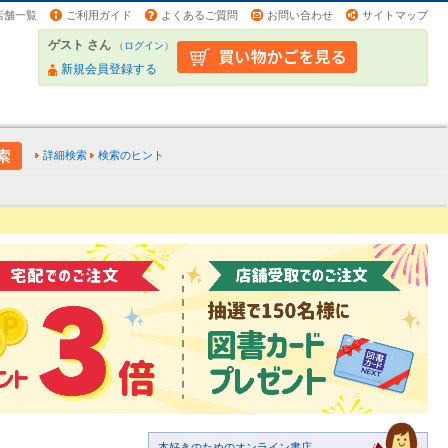
店舗一覧
ご利用ガイド
よくあるご質問
お問い合わせ
サイトマップ
ゲスト さん
（
ログイン
）
新規会員登録する
詳細検索
検索のヒント
本好きのためのオンライン書店