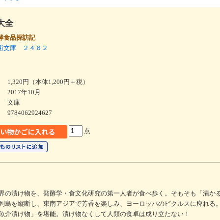
大全
酵食品探訪記
術文庫 ２４６２
1,320円（本体1,200円＋税）
2017年10月
文庫
9784062924627
点
界の漬け物を、発酵学・食文化研究の第一人者が食べ歩く。そもそも「漬か
列島を縦断し、東南アジアで芳香を楽しみ、ヨーロッパのピクルスに痺れる
魚介漬け物」を堪能。漬け物なくして人類の食卓は成り立たない！