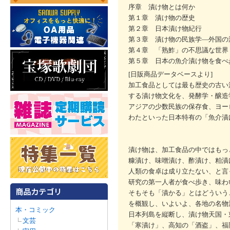
序章 漬け物とは何か
第１章 漬け物の歴史
第２章 日本漬け物紀行
第３章 漬け物の民族学―外国の
第４章 「熟鮓」の不思議な世界
第５章 日本の魚介漬け物を食べ
[日販商品データベースより]
加工食品としては最も歴史の古い
する漬け物文化を、発酵学・醸造
アジアの少数民族の保存食、ヨー
わたといった日本特有の「魚介漬
漬け物は、加工食品の中ではもっ
糠漬け、味噌漬け、酢漬け、粕漬
人類の食卓は成り立たない、と言
研究の第一人者が食べ歩き、味わ
そもそも「漬かる」とはどういう
を概観し、いよいよ、各地の名物
本・コミック
日本列島を縦断し、漬け物天国・
文芸
「寒漬け」、高知の「酒盗」、福