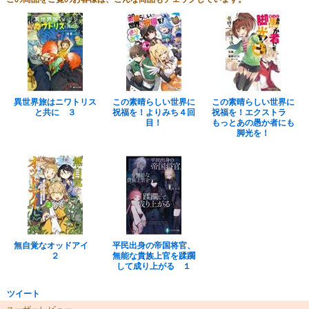
異世界旅はニワトリス
この素晴らしい世界に
この素晴らしい世界に
と共に ３
祝福を！よりみち４回
祝福を！エクストラ
目！
もっとあの愚か者にも
脚光を！
無自覚なオッドアイ
平民出身の帝国将官、
２
無能な貴族上官を蹂躙
して成り上がる １
ツイート