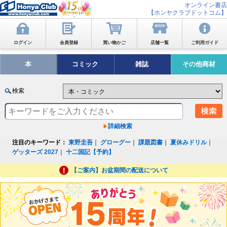
オンライン書店
【ホンヤクラブドットコム】
ログイン
会員登録
買い物かご
店舗一覧
ご利用ガイド
本
コミック
雑誌
その他商材
検索
詳細検索
注目のキーワード：
東野圭吾
｜
グローグー
｜
課題図書
｜
夏休みドリル
｜
ゲッターズ 2027
｜
十二国記【予約】
【ご案内】お盆期間の配送について