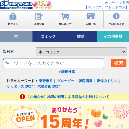
オンライン書店
【ホンヤクラブドットコム】
ログイン
会員登録
買い物かご
店舗一覧
ご利用ガイド
本
コミック
雑誌
その他商材
検索
詳細検索
注目のキーワード：
東野圭吾
｜
グローグー
｜
課題図書
｜
夏休みドリル
｜
ゲッターズ 2027
｜
六星占術 2027
【お知らせ】地震の影響による商品のお届けについて