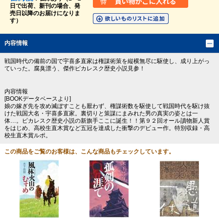
日で出荷、新刊の場合、発
売日以降のお届けになりま
す）
内容情報
戦国時代の備前の国で宇喜多直家は権謀術策を縦横無尽に駆使し、成り上がっ
ていった。腐臭漂う、傑作ピカレスク歴史小説見参！
内容情報
[BOOKデータベースより]
娘の嫁ぎ先を攻め滅ぼすことも厭わず、権謀術数を駆使して戦国時代を駆け抜
けた戦国大名・宇喜多直家。裏切りと策謀にまみれた男の真実の姿とは一
体…。ピカレスク歴史小説の新旗手ここに誕生！！第９２回オール讀物新人賞
をはじめ、高校生直木賞など五冠を達成した衝撃のデビュー作。特別収録・高
校生直木賞ルポ。
この商品をご覧のお客様は、こんな商品もチェックしています。