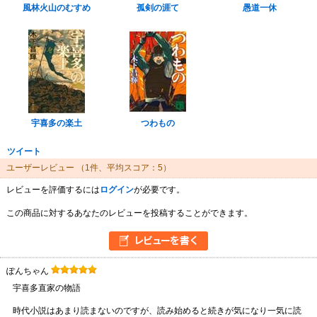
風林火山のむすめ
孤剣の涯て
愚道一休
宇喜多の楽土
つわもの
ツイート
ユーザーレビュー
（1件、平均スコア：5）
レビューを評価するには
ログイン
が必要です。
この商品に対するあなたのレビューを投稿することができます。
ぽんちゃん
宇喜多直家の物語
時代小説はあまり読まないのですが、読み始めると続きが気になり一気に読