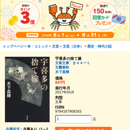
トップページ
>
本・コミック
>
文芸
>
文芸（日本）
>
歴史・時代小説
宇喜多の捨て嫁
文春文庫 き４４ー１
文藝春秋
木下昌輝
価格
847円
発行年月
2017年04月
判型
文庫
ISBN
9784167908263
点
在庫状況
：在庫あり（1～2