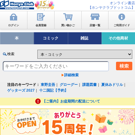
オンライン書店
【ホンヤクラブドットコム】
ログイン
会員登録
買い物かご
店舗一覧
ご利用ガイド
本
コミック
雑誌
その他商材
検索
詳細検索
注目のキーワード：
東野圭吾
｜
グローグー
｜
課題図書
｜
夏休みドリル
｜
ゲッターズ 2027
｜
十二国記【予約】
【ご案内】お盆期間の配送について