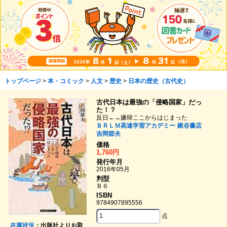
トップページ
>
本・コミック
>
人文
>
歴史
>
日本の歴史（古代史）
古代日本は最強の「侵略国家」だっ
た！？
反日←→嫌韓ここからはじまった
ＢＲＬＭ高速学習アカデミー
鍬谷書店
吉岡節夫
価格
1,760円
発行年月
2016年05月
判型
Ｂ６
ISBN
9784907895556
点
在庫状況
：出版社よりお取