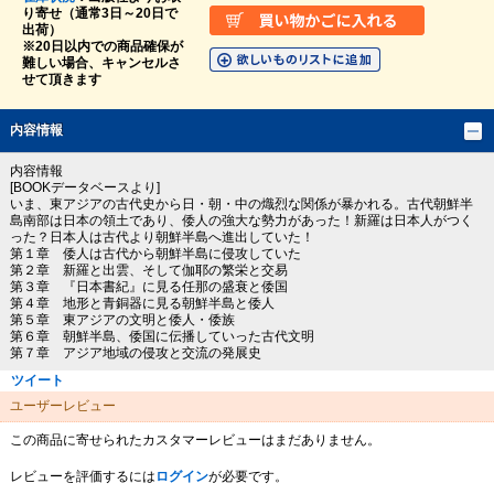
り寄せ（通常3日～20日で
出荷）
※20日以内での商品確保が
難しい場合、キャンセルさ
せて頂きます
内容情報
内容情報
[BOOKデータベースより]
いま、東アジアの古代史から日・朝・中の熾烈な関係が暴かれる。古代朝鮮半
島南部は日本の領土であり、倭人の強大な勢力があった！新羅は日本人がつく
った？日本人は古代より朝鮮半島へ進出していた！
第１章 倭人は古代から朝鮮半島に侵攻していた
第２章 新羅と出雲、そして伽耶の繁栄と交易
第３章 『日本書紀』に見る任那の盛衰と倭国
第４章 地形と青銅器に見る朝鮮半島と倭人
第５章 東アジアの文明と倭人・倭族
第６章 朝鮮半島、倭国に伝播していった古代文明
第７章 アジア地域の侵攻と交流の発展史
ツイート
ユーザーレビュー
この商品に寄せられたカスタマーレビューはまだありません。
レビューを評価するには
ログイン
が必要です。