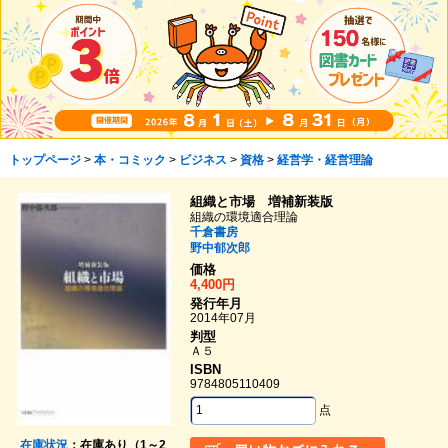
トップページ
>
本・コミック
>
ビジネス
>
資格
>
経営学・経営理論
組織と市場 増補新装版
組織の環境適合理論
千倉書房
野中郁次郎
価格
4,400円
発行年月
2014年07月
判型
Ａ５
ISBN
9784805110409
点
在庫状況
：在庫あり（1～2