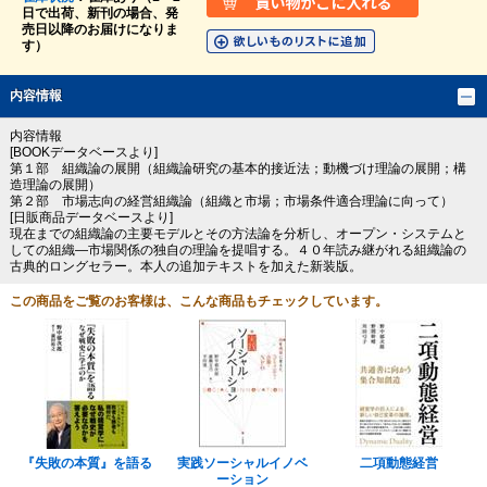
日で出荷、新刊の場合、発
売日以降のお届けになりま
す）
内容情報
内容情報
[BOOKデータベースより]
第１部 組織論の展開（組織論研究の基本的接近法；動機づけ理論の展開；構
造理論の展開）
第２部 市場志向の経営組織論（組織と市場；市場条件適合理論に向って）
[日販商品データベースより]
現在までの組織論の主要モデルとその方法論を分析し、オープン・システムと
しての組織―市場関係の独自の理論を提唱する。４０年読み継がれる組織論の
古典的ロングセラー。本人の追加テキストを加えた新装版。
この商品をご覧のお客様は、こんな商品もチェックしています。
『失敗の本質』を語る
実践ソーシャルイノベ
二項動態経営
ーション