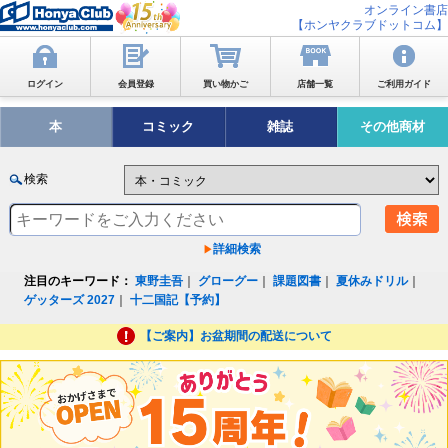
オンライン書店
【ホンヤクラブドットコム】
ログイン
会員登録
買い物かご
店舗一覧
ご利用ガイド
本
コミック
雑誌
その他商材
検索
詳細検索
注目のキーワード：
東野圭吾
｜
グローグー
｜
課題図書
｜
夏休みドリル
｜
ゲッターズ 2027
｜
十二国記【予約】
【ご案内】お盆期間の配送について