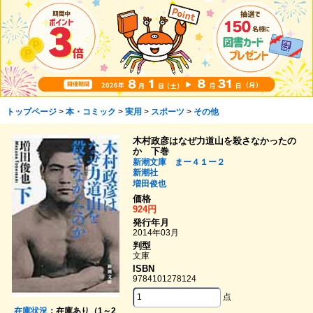
トップページ
>
本・コミック
>
実用
>
スポーツ
>
その他
木村政彦はなぜ力道山を殺さなかったの
か 下巻
新潮文庫 まー４１ー２
新潮社
増田俊也
価格
924円
発行年月
2014年03月
判型
文庫
ISBN
9784101278124
点
在庫状況
：在庫あり（1～2