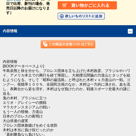
日で出荷、新刊の場合、発
売日以降のお届けになりま
す）
内容情報
内容情報
[BOOKデータベースより]
牛島辰熊と袂を分かち、プロレス団体を立ち上げた木村政彦。ブラジルやハワ
イ、アメリカ本土での興行を経て帰国し、大相撲元関脇の力道山とタッグを組
むようになる。そして「昭和の巌流島」と呼ばれた木村ｖｓ力道山の一戦。ゴ
ング―。視聴率１００％、全国民注視のなか、木村は一方的に潰され、血を流
し、表舞台から姿を消す。木村はなぜ負けたのか。戦後スポーツ史最大の謎に
迫る。
鬼の木村、ブラジルに立つ
エリオ・グレイシーの挑戦
マラカナンスタジアムの戦い
もう一人の怪物、力道山
日本のプロレスの夜明け
大山倍達の虚実
プロレス団体旗揚げをめぐる攻防
木村は本当に負け役だったのか
「真剣勝負なら負けない」