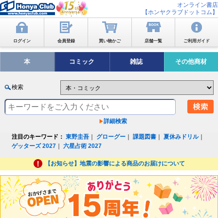
オンライン書店
【ホンヤクラブドットコム】
ログイン
会員登録
買い物かご
店舗一覧
ご利用ガイド
本
コミック
雑誌
その他商材
検索
詳細検索
注目のキーワード：
東野圭吾
｜
グローグー
｜
課題図書
｜
夏休みドリル
｜
ゲッターズ 2027
｜
六星占術 2027
【お知らせ】地震の影響による商品のお届けについて