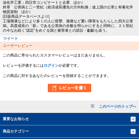
油化学工業；四日市コンビナートと企業 ほか）
終章 公害病と二一世紀（経済成長優先の方向転換；途上国の公害と有毒化学
物質規制 ほか）
[日販商品データベースより]
工場廃液などにより多くの人に痙攣、激痛など重い障害をもたらした四大公害
病。高度成長の「影」である公害病の全貌を明らかにすると同時に、２１世紀
の今なお続く“認定”をめぐる国と被害者との訴訟・齟齬も追う。
ツイート
ユーザーレビュー
この商品に寄せられたカスタマーレビューはまだありません。
レビューを評価するには
ログイン
が必要です。
この商品に対するあなたのレビューを投稿することができます。
このページのトップへ
重要なお知らせ
商品カテゴリー