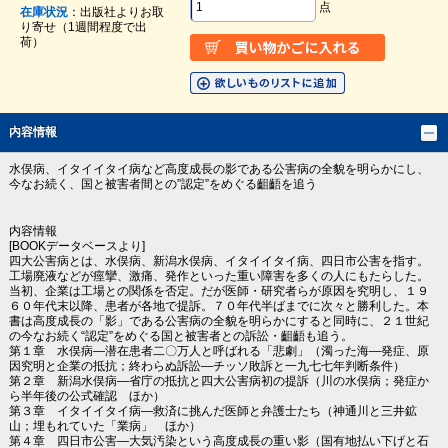
点
在庫状況
：出版社よりお取
り寄せ（1週間程度で出
荷）
内容情報
水俣病、イタイイタイ病など高度成長の影である公害病の全貌を明らかにし、
今なお続く、国と被害者間との”認定”をめぐる齟齬を追う
内容情報
[BOOKデータベースより]
四大公害病とは、水俣病、新潟水俣病、イタイイタイ病、四日市公害を指す。
工場廃液などが痙攣、激痛、発作といった重い障害を多くの人にもたらした。
当初、企業は工場との関係を否定。だが医師・研究者らが原因を究明し、１９
６０年代末以降、患者が各地で提訴。７０年代半ばまでに次々と勝利した。本
書は高度成長の「影」である公害病の全貌を明らかにすると同時に、２１世紀
の今なお続く“認定”をめぐる国と被害者との訴訟・齟齬も追う。
第１章 水俣病―潜在患者二〇万人と呼ばれる「悲劇」（濁った海―発症、原
因究明と企業の抵抗；終わらぬ訴訟―チッソ敗訴と一九七七年判断条件）
第２章 新潟水俣病―省庁の抵抗と四大公害病初の提訴（川の水俣病；発症か
ら半年後の公式確認 ほか）
第３章 イタイイタイ病―救済に挑んだ医師と弁護士たち（神通川と三井鉱
山；埋もれていた「業病」 ほか）
第４章 四日市公害―大気汚染という高度成長の重い影（国有地払い下げと石