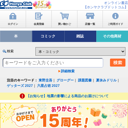
オンライン書店
【ホンヤクラブドットコム】
ログイン
会員登録
買い物かご
店舗一覧
ご利用ガイド
本
コミック
雑誌
その他商材
検索
詳細検索
注目のキーワード：
東野圭吾
｜
グローグー
｜
課題図書
｜
夏休みドリル
｜
ゲッターズ 2027
｜
六星占術 2027
【お知らせ】地震の影響による商品のお届けについて