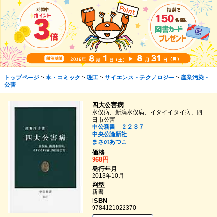
トップページ
>
本・コミック
>
理工
>
サイエンス・テクノロジー
>
産業汚染・
公害
四大公害病
水俣病、新潟水俣病、イタイイタイ病、四
日市公害
中公新書 ２２３７
中央公論新社
まさのあつこ
価格
968円
発行年月
2013年10月
判型
新書
ISBN
9784121022370