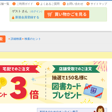
店舗一覧
ご利用ガイド
よくあるご質問
お問い合わせ
サイトマップ
ゲスト さん
（
ログイン
）
新規会員登録する
詳細検索
検索のヒント
本好きのためのオンライン書店