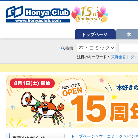
オンライン書店【ホンヤクラブ】はお好きな本屋での受け取りで送料無料！新刊予約・通販も。本（書籍）、雑誌、漫
トップページ
本
注目のキーワード：
東野圭吾
｜
グロ
トップページ
>
本・コミック
>
ビジ