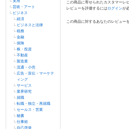
実用
この商品に寄せられたカスタマーレ
芸術・アート
レビューを評価するには
ログイン
が
ビジネス
経済
この商品に対するあなたのレビュー
ビジネスと法律
税務
金融
保険
株・投資
不動産
製造業
流通・小売
広告・宣伝・マーケテ
ィング
サービス
業界研究
就職
転職・独立・再就職
セールス・営業
秘書
仕事術
自己啓発