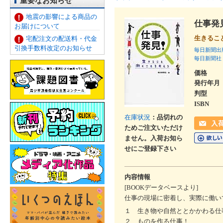
重要なお知らせ
地震の影響による商品の
仕事発
お届けについて
生きるこ
宅配注文の配送料・代金
引換手数料改定のお知らせ
毎日新聞出
毎日新聞社
価格
発行年月
判型
ISBN
在庫状況
：品切れの
ためご注文いただけ
ません。入荷お知ら
せにご登録下さい
内容情報
[BOOKデータベースより]
仕事の現場に密着し、実際に働い
１ 生き物や自然ととかかわる仕
２ ものを作る仕事！