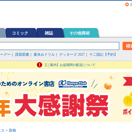
画（コミック）など在庫も充実
コミック
雑誌
その他商材
ーグー
｜
課題図書
｜
夏休みドリル
｜
ゲッターズ 2027
｜
十二国記【予約】
【ご案内】お盆期間の配送について
ネス
>
資格