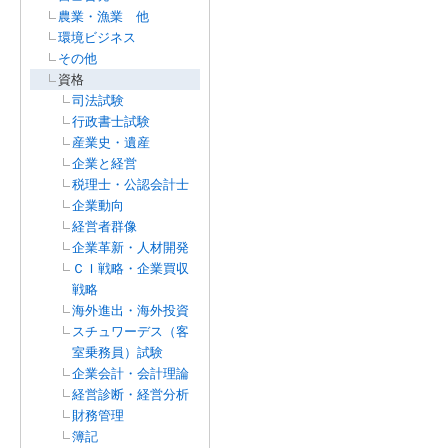
農業・漁業 他
環境ビジネス
その他
資格
司法試験
行政書士試験
産業史・遺産
企業と経営
税理士・公認会計士
企業動向
経営者群像
企業革新・人材開発
ＣＩ戦略・企業買収
戦略
海外進出・海外投資
スチュワーデス（客
室乗務員）試験
企業会計・会計理論
経営診断・経営分析
財務管理
簿記