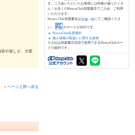
す。ご入会いただいたお客様には特典が盛りだくさ
ん！お近くのHonyaClub加盟書店でご入会、ご利用
いただけます。
Honya Club加盟書店は
にてご確認くださ
店舗一覧
い。
のマークが目印です。
HonyaClub会員規約
個人情報の取扱いに関する規程
※上記は加盟書店店頭で使用できるHonyaClubカー
ドの規約です。
内容や楽しさ、大変
ページ上部へ戻る