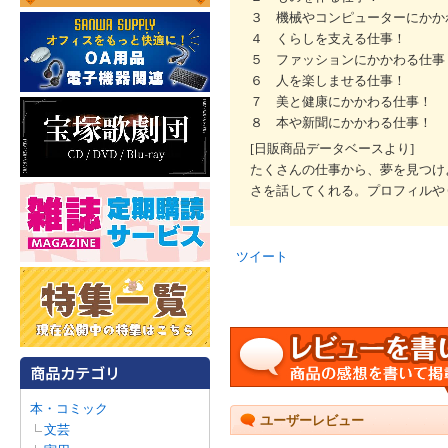
３ 機械やコンピューターにかか
４ くらしを支える仕事！
５ ファッションにかかわる仕事
６ 人を楽しませる仕事！
７ 美と健康にかかわる仕事！
８ 本や新聞にかかわる仕事！
[日販商品データベースより]
たくさんの仕事から、夢を見つけ
さを話してくれる。プロフィルや
ツイート
本・コミック
ユーザーレビュー
文芸