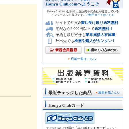
Honya Club.comへようこそ
Honya Club.comは日本出版販売株式会社が運営している
インターネット書店です。
ご利用ガイドはこちら
サイトで注文&
書店受け取り送料無料
宅配なら3,000円以上で
送料無料！
予約も取り寄せも
業界屈指の在庫量
外出先でも
検索や購入がカンタン！
店舗一覧はこちら
最近チェックした商品
履歴を残さない
Honya Clubカード
Honya Clubはお得な「本のポイントサービス」で