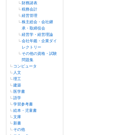
財務諸表
税務会計
経営管理
株主総会・会社継
承・取締役会
経営学・経営理論
会社年鑑・企業ダイ
レクトリー
その他の資格・試験
問題集
コンピュータ
人文
理工
建築
医学書
語学
学習参考書
絵本・児童書
文庫
新書
その他