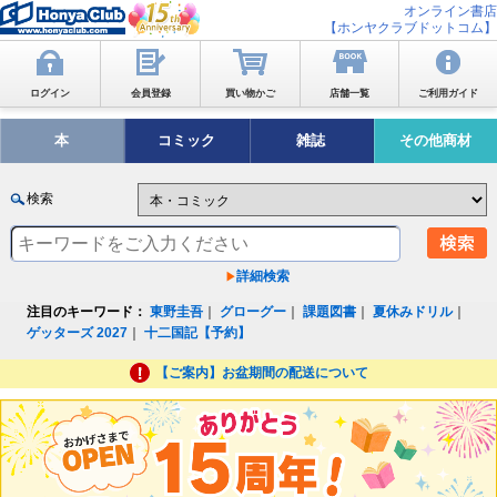
オンライン書店
【ホンヤクラブドットコム】
ログイン
会員登録
買い物かご
店舗一覧
ご利用ガイド
本
コミック
雑誌
その他商材
検索
詳細検索
注目のキーワード：
東野圭吾
｜
グローグー
｜
課題図書
｜
夏休みドリル
｜
ゲッターズ 2027
｜
十二国記【予約】
【ご案内】お盆期間の配送について