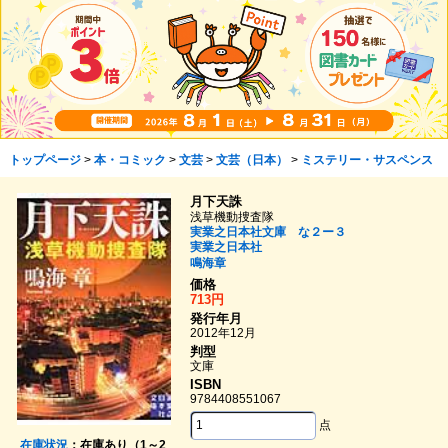
トップページ
>
本・コミック
>
文芸
>
文芸（日本）
>
ミステリー・サスペンス
月下天誅
浅草機動捜査隊
実業之日本社文庫 な２ー３
実業之日本社
鳴海章
価格
713円
発行年月
2012年12月
判型
文庫
ISBN
9784408551067
点
在庫状況
：在庫あり（1～2