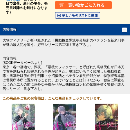
日で出荷、新刊の場合、発
売日以降のお届けになりま
す）
内容情報
大物フィクサーが斬り殺された！機動捜査隊浅草分駐所のベテラン＆新米刑事
が謎の殺人犯を追う、好評シリーズ第二弾！書き下ろし。
内容情報
[BOOKデータベースより]
東京・谷中墓地で、深夜、「最後のフィクサー」と呼ばれた高橋天山が日本刀
で首を刎ねられ殺害される事件が起きた。現場にいち早く臨場した機動捜査
隊・浅草分駐所の若手刑事・小沼優哉とベテラン辰見悟郎だが、特別捜査本部
は警視庁本庁に置かれることに。よけいなこととは知りながら、独自に調査を
はじめた二人の前に意外な手掛かりが…機捜隊コンビの奮闘を描く警察小説人
気シリーズ、書き下ろし。
この商品をご覧のお客様は、こんな商品もチェックしています。