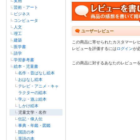
実用
芸術・アート
ビジネス
コンピュータ
人文
ユーザーレビュー
理工
建築
この商品に寄せられたカスタマーレ
医学書
レビューを評価するには
ログイン
が
語学
学習参考書
この商品に対するあなたのレビュー
絵本・児童書
名作・昔ばなし絵本
おはなし絵本
テレビ・アニメ・キャ
ラクターの絵本
学ぶ・遊ぶ絵本
しかけ絵本
児童文学・名作
伝記・偉人伝
事典・年鑑・図鑑
国語の本
英語の本