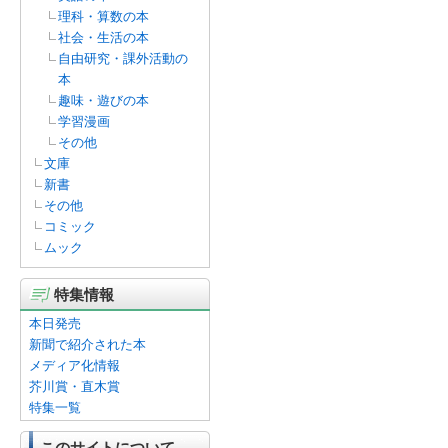
理科・算数の本
社会・生活の本
自由研究・課外活動の
本
趣味・遊びの本
学習漫画
その他
文庫
新書
その他
コミック
ムック
特集情報
本日発売
新聞で紹介された本
メディア化情報
芥川賞・直木賞
特集一覧
このサイトについて