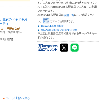
す。ご入会いただいたお客様には特典が盛りだくさ
ん！お近くのHonyaClub加盟書店でご入会、ご利用
いただけます。
Honya Club加盟書店は
にてご確認くださ
店舗一覧
い魔女のドキドキお
い。
のマークが目印です。
ーティ
HonyaClub会員規約
トコ 千野えなが
個人情報の取扱いに関する規程
70円（本体700円＋
※上記は加盟書店店頭で使用できるHonyaClubカー
ドの規約です。
7年09月発売】
ページ上部へ戻る