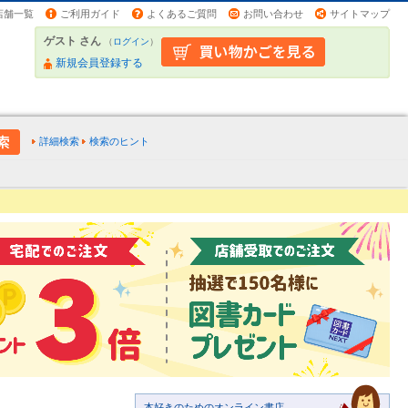
店舗一覧
ご利用ガイド
よくあるご質問
お問い合わせ
サイトマップ
ゲスト さん
（
ログイン
）
新規会員登録する
詳細検索
検索のヒント
本好きのためのオンライン書店