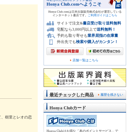
Honya Club.comへようこそ
Honya Club.comは日本出版販売株式会社が運営している
インターネット書店です。
ご利用ガイドはこちら
サイトで注文&
書店受け取り送料無料
宅配なら3,000円以上で
送料無料！
予約も取り寄せも
業界屈指の在庫量
外出先でも
検索や購入がカンタン！
店舗一覧はこちら
最近チェックした商品
履歴を残さない
Honya Clubカード
て、樹里とレオの恋
Honya Clubはお得な「本のポイントサービス」で