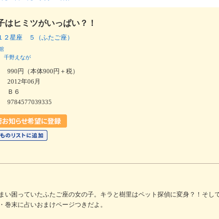
子はヒミツがいっぱい？！
１２星座 ５（ふたご座）
館
千野えなが
990円（本体900円＋税）
2012年06月
Ｂ６
9784577039335
まい困っていたふたご座の女の子。キラと樹里はペット探偵に変身？！そし
・巻末に占いおまけページつきだよ。