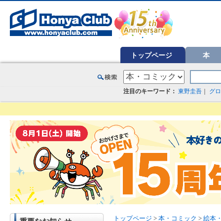
オンライン書店【ホンヤクラブ】はお好きな本屋での受け取りで送料無料！新刊予約・通販も。本（書籍）、雑誌、漫
トップページ
本
注目のキーワード：
東野圭吾
｜
グロ
トップページ
>
本・コミック
>
絵本