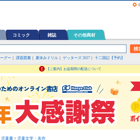
画（コミック）など在庫も充実
コミック
雑誌
その他商材
ーグー
｜
課題図書
｜
夏休みドリル
｜
ゲッターズ 2027
｜
十二国記【予約】
【ご案内】お盆期間の配送について
・児童書
>
児童文学・名作