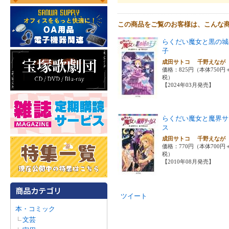
この商品をご覧のお客様は、こんな
らくだい魔女と黒の城
子
成田サトコ 千野えな
価格：825円（本体750円
税）
【2024年03月発売】
らくだい魔女と魔界サ
ス
成田サトコ 千野えな
価格：770円（本体700円
税）
【2010年08月発売】
ツイート
本・コミック
文芸