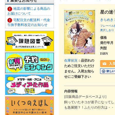
重要なお知らせ
地震の影響による商品の
星の迷
お届けについて
きらめき
宅配注文の配送料・代金
引換手数料改定のお知らせ
フレーベル
奥沢しおり
価格
発行年月
判型
ISBN
在庫状況
：品切れの
ためご注文いただけ
ません。入荷お知ら
せにご登録下さい
内容情報
[日販商品データベースより]
飼っていたネコが迷子になってし
も急展開？！ふたりの行方は・・