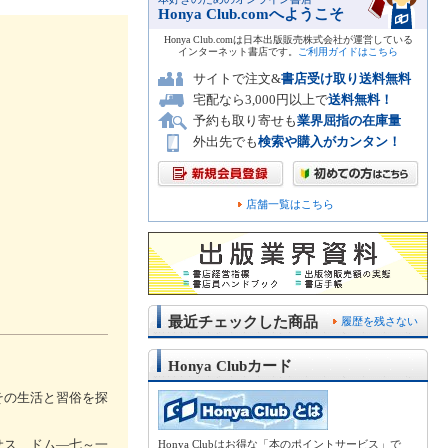
Honya Club.comへようこそ
Honya Club.comは日本出版販売株式会社が運営している
インターネット書店です。
ご利用ガイドはこちら
サイトで注文&
書店受け取り送料無料
宅配なら3,000円以上で
送料無料！
予約も取り寄せも
業界屈指の在庫量
外出先でも
検索や購入がカンタン！
店舗一覧はこちら
最近チェックした商品
履歴を残さない
Honya Clubカード
その生活と習俗を探
サス、ドム―七～一
Honya Clubはお得な「本のポイントサービス」で