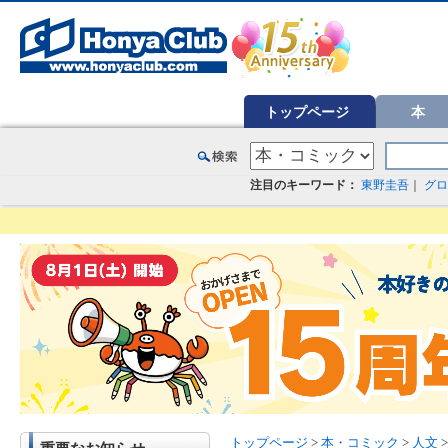
オンライン書店【ホンヤクラブ】はお好きな本屋での受け取りで送料無料！新刊予約・通販も。本（書籍）、雑誌、漫
トップページ
本
注目のキーワード：
東野圭吾
｜
グロ
トップページ
>
本・コミック
>
人文