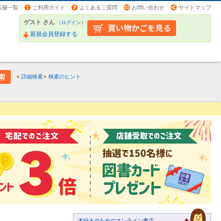
店舗一覧
ご利用ガイド
よくあるご質問
お問い合わせ
サイトマップ
ゲスト さん
（
ログイン
）
新規会員登録する
詳細検索
検索のヒント
本好きのためのオンライン書店