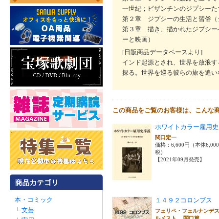
一世紀；ビザンチンのジプシーた
第２章 ジプシーの生活と習俗（
第３章 描き、描かれたジプシー
ーと映画）
[日販商品データベースより]
インド起源とされ、世界を放浪す
探る。世界を巡る彼らの旅を追い
この商品をご覧のお客様は、こんな
ホワイトカラー雇用史
関口定一
価格：6,600円（本体6,00
税）
【2021年09月発売】
本・コミック
１４９２コロンブス
文芸
フェリペ・フェルナンデ
ルメスト 関口篤