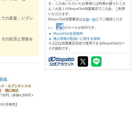
す。ご入会いただいたお客様には特典が盛りだくさ
ん！お近くのHonyaClub加盟書店でご入会、ご利用
いただけます。
しての音楽；ジプシ
Honya Club加盟書店は
にてご確認くださ
店舗一覧
い。
のマークが目印です。
HonyaClub会員規約
、その生活と習俗を
個人情報の取扱いに関する規程
※上記は加盟書店店頭で使用できるHonyaClubカー
ドの規約です。
新版
ルド・カプシチンスキ
雄 関口時正
730円（本体4,300円＋
4年01月発売】