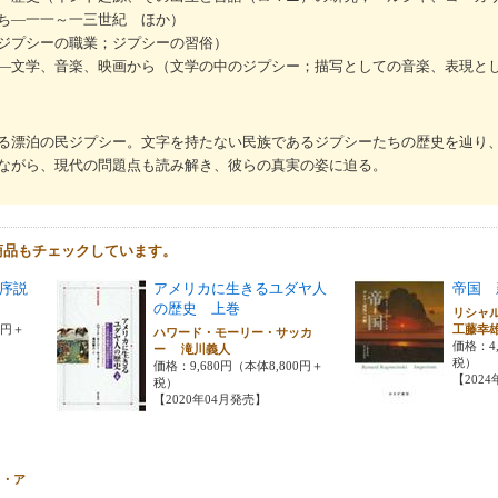
ち―一一～一三世紀 ほか）
ジプシーの職業；ジプシーの習俗）
―文学、音楽、映画から（文学の中のジプシー；描写としての音楽、表現と
る漂泊の民ジプシー。文字を持たない民族であるジプシーたちの歴史を辿り
ながら、現代の問題点も読み解き、彼らの真実の姿に迫る。
商品もチェックしています。
序説
アメリカに生きるユダヤ人
帝国 
の歴史 上巻
リシャ
0円＋
工藤幸
ハワード・モーリー・サッカ
価格：4,
ー 滝川義人
税）
価格：9,680円（本体8,800円＋
【202
税）
【2020年04月発売】
ス・ア