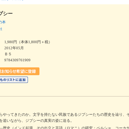
プシー
うの本
社
1,980円（本体1,800円＋税）
2012年05月
Ｂ５
9784309761909
らやってきたのか。文字を持たない民族であるジプシーたちの歴史を辿り、
を追いながら、ジプシーの真実の姿に迫る。
―歴史（インド起源、その出立と言語（ロマニ）の研究；ペルシャ、コーカ