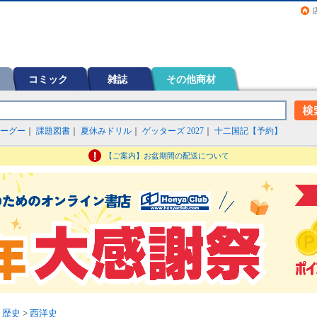
画（コミック）など在庫も充実
コミック
雑誌
その他商材
ーグー
｜
課題図書
｜
夏休みドリル
｜
ゲッターズ 2027
｜
十二国記【予約】
【ご案内】お盆期間の配送について
>
歴史
>
西洋史