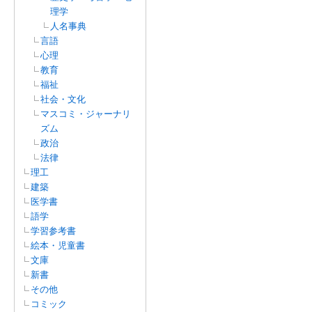
理学
人名事典
言語
心理
教育
福祉
社会・文化
マスコミ・ジャーナリ
ズム
政治
法律
理工
建築
医学書
語学
学習参考書
絵本・児童書
文庫
新書
その他
コミック