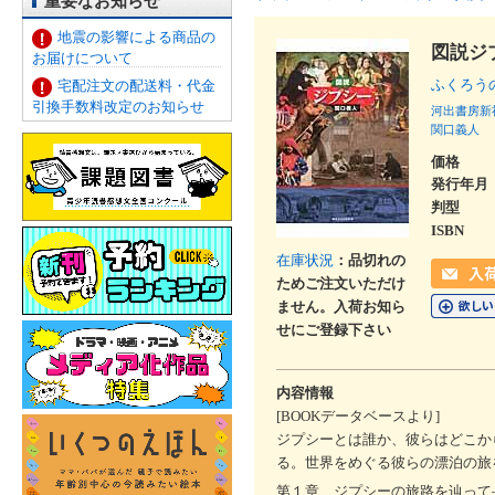
重要なお知らせ
地震の影響による商品の
図説ジ
お届けについて
ふくろ
宅配注文の配送料・代金
引換手数料改定のお知らせ
河出書房新
関口義人
価格
発行年月
判型
ISBN
在庫状況
：品切れの
ためご注文いただけ
ません。入荷お知ら
せにご登録下さい
内容情報
[BOOKデータベースより]
ジプシーとは誰か、彼らはどこか
る。世界をめぐる彼らの漂泊の旅
第１章 ジプシーの旅路を辿って