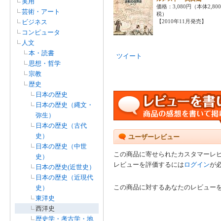
実用
価格：3,080円（本体2,80
芸術・アート
税）
ビジネス
【2010年11月発売】
コンピュータ
人文
本・読書
ツイート
思想・哲学
宗教
歴史
日本の歴史
日本の歴史（縄文・
弥生）
日本の歴史（古代
史）
ユーザーレビュー
日本の歴史（中世
この商品に寄せられたカスタマーレ
史）
レビューを評価するには
ログイン
が
日本の歴史(近世史）
日本の歴史（近現代
この商品に対するあなたのレビュー
史）
東洋史
西洋史
歴史学・考古学・地