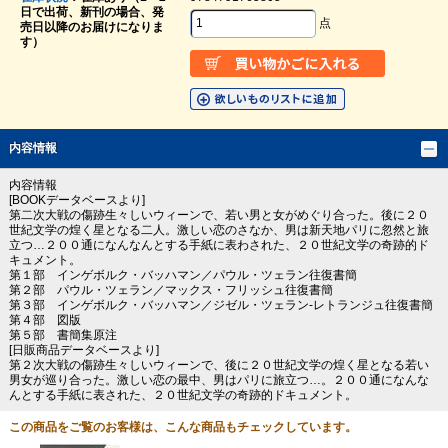
日で出荷、新刊の場合、発
点
売日以降のお届けになりま
す）
内容情報
内容情報
[BOOKデータベースより]
第二次大戦の傷跡生々しいウィーンで、若い男と女がめぐり合った。後に２０
世紀文学の煌く星となる二人。激しい恋のさなか、男は新天地パリに忽然と旅
立つ…２００通になんなんとする手紙に表わされた、２０世紀文学の奇跡的ド
キュメント。
第１部 インゲボルク・バッハマン／パウル・ツェラン往復書簡
第２部 パウル・ツェラン／マックス・フリッシュ往復書簡
第３部 インゲボルク・バッハマン／ジゼル・ツェラン‐レトランジュ往復書簡
第４部 図版
第５部 書簡集原注
[日販商品データベースより]
第２次大戦の傷跡生々しいウィーンで、後に２０世紀文学の煌く星となる若い
男女が巡り合った。激しい恋の最中、男はパリに旅立つ…。２００通になんな
んとする手紙に表された、２０世紀文学の奇跡的ドキュメント。
この商品をご覧のお客様は、こんな商品もチェックしています。