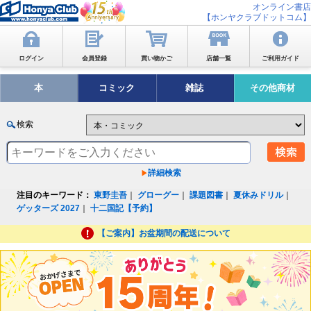
オンライン書店
【ホンヤクラブドットコム】
ログイン
会員登録
買い物かご
店舗一覧
ご利用ガイド
本
コミック
雑誌
その他商材
検索
詳細検索
注目のキーワード：
東野圭吾
｜
グローグー
｜
課題図書
｜
夏休みドリル
｜
ゲッターズ 2027
｜
十二国記【予約】
【ご案内】お盆期間の配送について