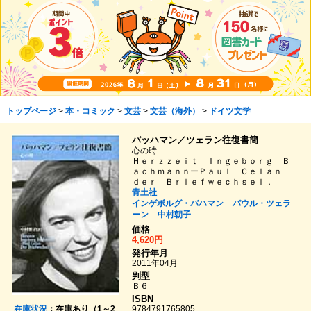
トップページ
>
本・コミック
>
文芸
>
文芸（海外）
>
ドイツ文学
バッハマン／ツェラン往復書簡
心の時
Ｈｅｒｚｚｅｉｔ Ｉｎｇｅｂｏｒｇ Ｂ
ａｃｈｍａｎｎーＰａｕｌ Ｃｅｌａｎ
ｄｅｒ Ｂｒｉｅｆｗｅｃｈｓｅｌ．
青土社
インゲボルグ・バハマン
パウル・ツェラ
ーン
中村朝子
価格
4,620円
発行年月
2011年04月
判型
Ｂ６
ISBN
在庫状況
：在庫あり（1～2
9784791765805