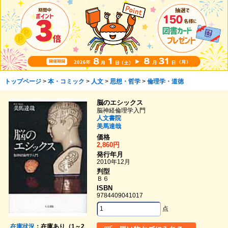
トップページ
>
本・コミック
>
人文
>
思想・哲学
>
倫理学・道徳
脳のエシックス
脳神経倫理学入門
人文書院
美馬達哉
価格
2,860円
発行年月
2010年12月
判型
Ｂ６
ISBN
9784409041017
点
在庫状況
：在庫あり（1～2