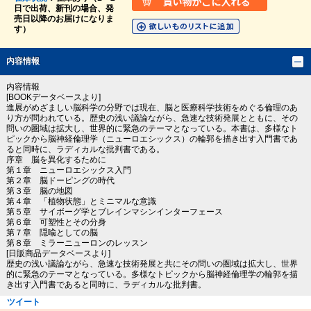
日で出荷、新刊の場合、発
売日以降のお届けになりま
す）
内容情報
内容情報
[BOOKデータベースより]
進展がめざましい脳科学の分野では現在、脳と医療科学技術をめぐる倫理のあ
り方が問われている。歴史の浅い議論ながら、急速な技術発展とともに、その
問いの圏域は拡大し、世界的に緊急のテーマとなっている。本書は、多様なト
ピックから脳神経倫理学（ニューロエシックス）の輪郭を描き出す入門書であ
ると同時に、ラディカルな批判書である。
序章 脳を異化するために
第１章 ニューロエシックス入門
第２章 脳ドーピングの時代
第３章 脳の地図
第４章 「植物状態」とミニマルな意識
第５章 サイボーグ学とブレインマシンインターフェース
第６章 可塑性とその分身
第７章 隠喩としての脳
第８章 ミラーニューロンのレッスン
[日販商品データベースより]
歴史の浅い議論ながら、急速な技術発展と共にその問いの圏域は拡大し、世界
的に緊急のテーマとなっている。多様なトピックから脳神経倫理学の輪郭を描
き出す入門書であると同時に、ラディカルな批判書。
ツイート