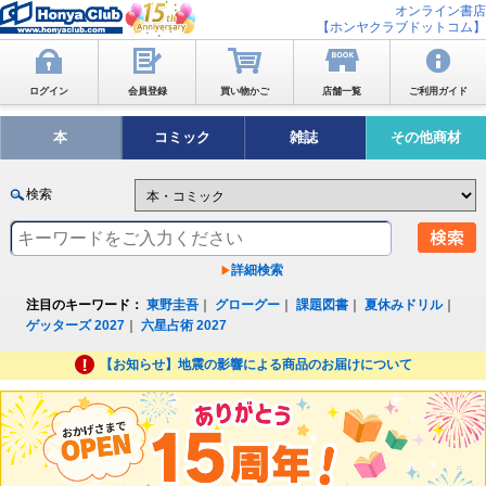
オンライン書店
【ホンヤクラブドットコム】
ログイン
会員登録
買い物かご
店舗一覧
ご利用ガイド
本
コミック
雑誌
その他商材
検索
詳細検索
注目のキーワード：
東野圭吾
｜
グローグー
｜
課題図書
｜
夏休みドリル
｜
ゲッターズ 2027
｜
六星占術 2027
【お知らせ】地震の影響による商品のお届けについて