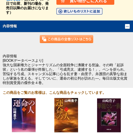
日で出荷、新刊の場合、発
売日以降のお届けになりま
す）
内容情報
内容情報
[BOOKデータベースより]
強大な国家権力とジャーナリズムの全面戦争に沸騰する世論。その時「起訴
状」という名の爆弾が炸裂した。「弓成亮太、逮捕する！」。ペンを折られ、
苦悩する弓成。スキャンダル記事に心を乱す妻・由里子。弁護団の真摯な励ま
しが家族を支える。そしてついに、運命の初公判が訪れた―。毎日出版文化賞
特別賞受賞の傑作全４巻。
この商品をご覧のお客様は、こんな商品もチェックしています。