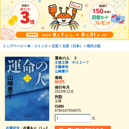
トップページ
>
本・コミック
>
文芸
>
文芸（日本）
>
現代小説
運命の人 ２
文春文庫 や２２ー７
文藝春秋
山崎豊子
価格
803円
発行年月
2010年12月
判型
文庫
ISBN
9784167556075
点
在庫状況
：在庫あり（1～2