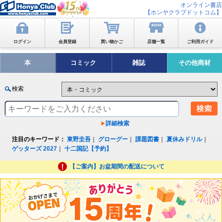
オンライン書店
【ホンヤクラブドットコム】
ログイン
会員登録
買い物かご
店舗一覧
ご利用ガイド
本
コミック
雑誌
その他商材
検索
詳細検索
注目のキーワード：
東野圭吾
｜
グローグー
｜
課題図書
｜
夏休みドリル
｜
ゲッターズ 2027
｜
十二国記【予約】
【ご案内】お盆期間の配送について