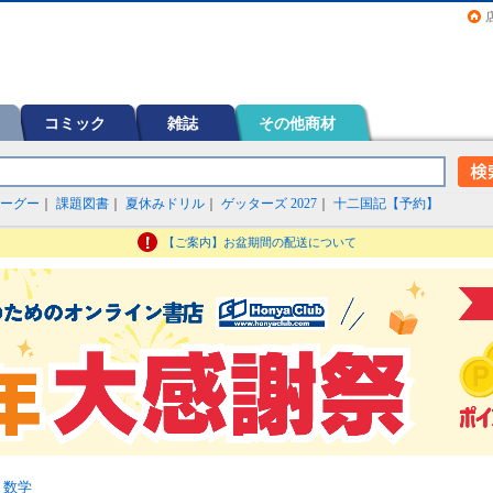
画（コミック）など在庫も充実
コミック
雑誌
その他商材
ーグー
｜
課題図書
｜
夏休みドリル
｜
ゲッターズ 2027
｜
十二国記【予約】
【ご案内】お盆期間の配送について
>
数学