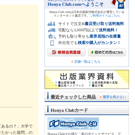
Honya Club.comへようこそ
Honya Club.comは日本出版販売株式会社が運営している
インターネット書店です。
ご利用ガイドはこちら
サイトで注文&
書店受け取り送料無料
宅配なら3,000円以上で
送料無料！
予約も取り寄せも
業界屈指の在庫量
外出先でも
検索や購入がカンタン！
店舗一覧はこちら
最近チェックした商品
履歴を残さない
Honya Clubカード
てあるの？」大学で
りたかった疑問」の
Honya Clubはお得な「本のポイントサービス」で