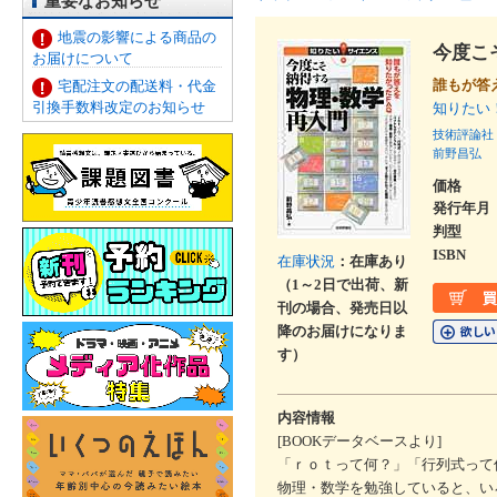
重要なお知らせ
地震の影響による商品の
今度こ
お届けについて
誰もが答
宅配注文の配送料・代金
引換手数料改定のお知らせ
知りたい
技術評論社
前野昌弘
価格
発行年月
判型
ISBN
在庫状況
：在庫あり
（1～2日で出荷、新
刊の場合、発売日以
降のお届けになりま
す）
内容情報
[BOOKデータベースより]
「ｒｏｔって何？」「行列式って
物理・数学を勉強していると、い