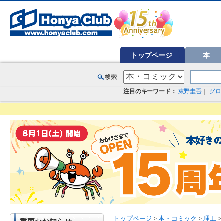
オンライン書店【ホンヤクラブ】はお好きな本屋での受け取りで送料無料！新刊予約・通販も。本（書籍）、雑誌、漫
トップページ
本
注目のキーワード：
東野圭吾
｜
グロ
トップページ
>
本・コミック
>
理工