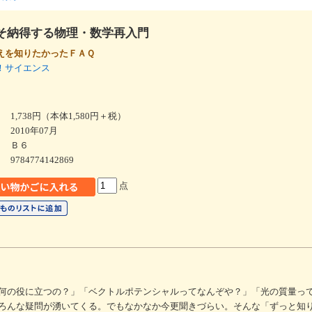
そ納得する物理・数学再入門
えを知りたかったＦＡＱ
！サイエンス
1,738円（本体1,580円＋税）
2010年07月
Ｂ６
9784774142869
点
何の役に立つの？」「ベクトルポテンシャルってなんぞや？」「光の質量っ
ろんな疑問が湧いてくる。でもなかなか今更聞きづらい。そんな「ずっと知