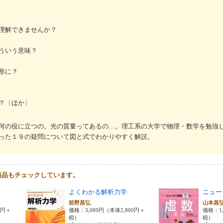
理解できませんか？
ういう意味？
形に？
？〔ほか〕
何の役に立つの。光の質量ってあるの…。理工系の大学で物理・数学を勉強
った１９の疑問について図と式でわかりやすく解説。
商品もチェックしています。
よくわかる解析力学
ニュー
前野昌弘
山本昌
0円＋
価格：3,080円（本体2,800円＋
価格：1,
税）
税）