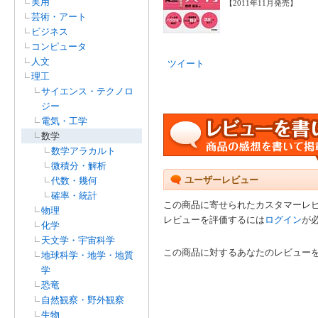
実用
【2011年11月発売】
芸術・アート
ビジネス
コンピュータ
人文
ツイート
理工
サイエンス・テクノロ
ジー
電気・工学
数学
数学アラカルト
微積分・解析
ユーザーレビュー
代数・幾何
確率・統計
この商品に寄せられたカスタマーレ
物理
レビューを評価するには
ログイン
が
化学
天文学・宇宙科学
この商品に対するあなたのレビュー
地球科学・地学・地質
学
恐竜
自然観察・野外観察
生物