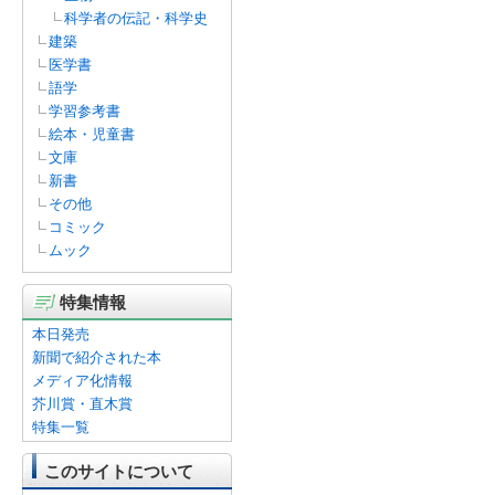
科学者の伝記・科学史
建築
医学書
語学
学習参考書
絵本・児童書
文庫
新書
その他
コミック
ムック
特集情報
本日発売
新聞で紹介された本
メディア化情報
芥川賞・直木賞
特集一覧
このサイトについて