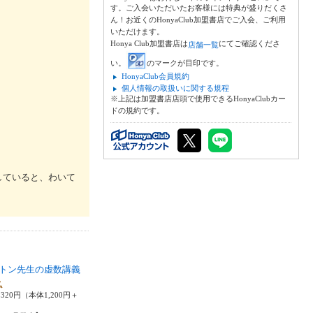
す。ご入会いただいたお客様には特典が盛りだくさ
ん！お近くのHonyaClub加盟書店でご入会、ご利用
いただけます。
Honya Club加盟書店は
にてご確認くださ
店舗一覧
い。
のマークが目印です。
HonyaClub会員規約
個人情報の取扱いに関する規程
※上記は加盟書店店頭で使用できるHonyaClubカー
ドの規約です。
していると、わいて
トン先生の虚数講義
弘
320円（本体1,200円＋