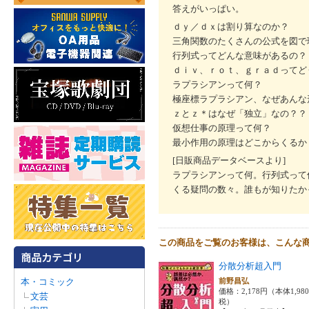
答えがいっぱい。
ｄｙ／ｄｘは割り算なのか？
三角関数のたくさんの公式を図で
行列式ってどんな意味があるの？
ｄｉｖ、ｒｏｔ、ｇｒａｄってど
ラプラシアンって何？
極座標ラプラシアン、なぜあんな
ｚとｚ＊はなぜ「独立」なの？？
仮想仕事の原理って何？
最小作用の原理はどこからくるか
[日販商品データベースより]
ラプラシアンって何。行列式って
くる疑問の数々。誰もが知りたか
この商品をご覧のお客様は、こんな
分散分析超入門
本・コミック
前野昌弘
価格：2,178円（本体1,98
文芸
税）