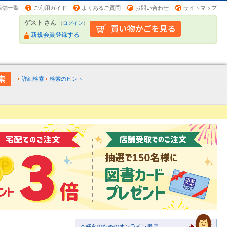
店舗一覧
ご利用ガイド
よくあるご質問
お問い合わせ
サイトマップ
ゲスト さん
（
ログイン
）
新規会員登録する
詳細検索
検索のヒント
本好きのためのオンライン書店