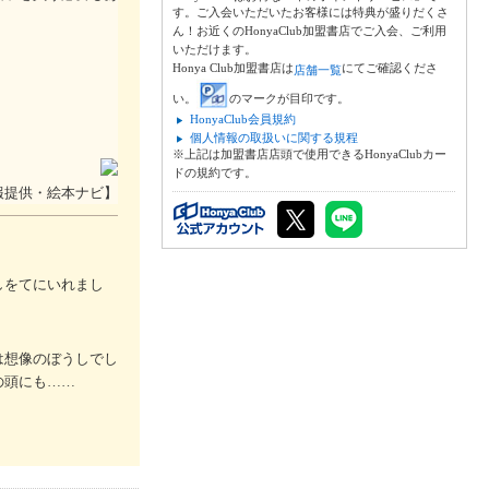
す。ご入会いただいたお客様には特典が盛りだくさ
ん！お近くのHonyaClub加盟書店でご入会、ご利用
いただけます。
Honya Club加盟書店は
にてご確認くださ
店舗一覧
い。
のマークが目印です。
HonyaClub会員規約
個人情報の取扱いに関する規程
※上記は加盟書店店頭で使用できるHonyaClubカー
ドの規約です。
報提供・絵本ナビ】
しをてにいれまし
は想像のぼうしでし
の頭にも……