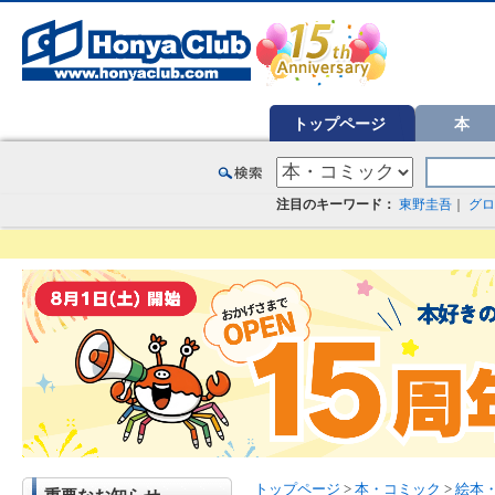
オンライン書店【ホンヤクラブ】はお好きな本屋での受け取りで送料無料！新刊予約・通販も。本（書籍）、雑誌、漫
トップページ
本
注目のキーワード：
東野圭吾
｜
グロ
トップページ
>
本・コミック
>
絵本