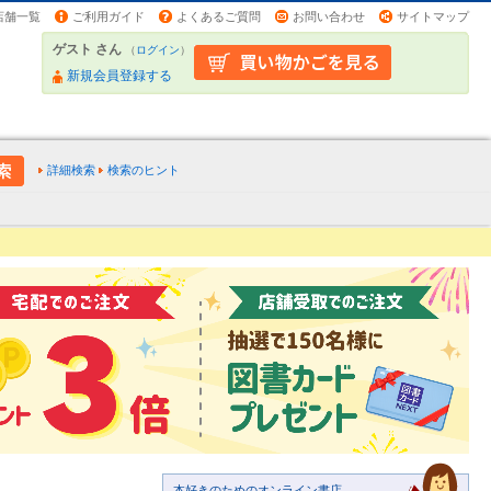
店舗一覧
ご利用ガイド
よくあるご質問
お問い合わせ
サイトマップ
ゲスト さん
（
ログイン
）
新規会員登録する
詳細検索
検索のヒント
本好きのためのオンライン書店