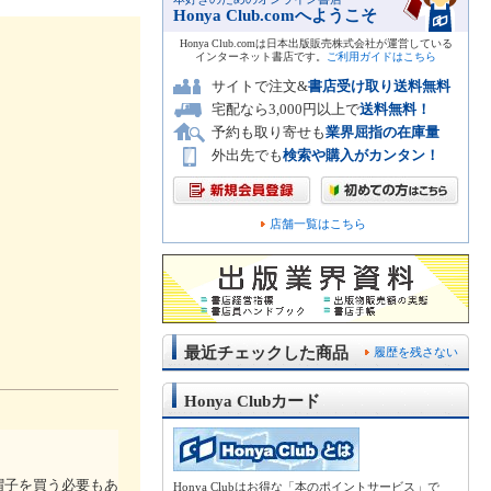
Honya Club.comへようこそ
Honya Club.comは日本出版販売株式会社が運営している
インターネット書店です。
ご利用ガイドはこちら
サイトで注文&
書店受け取り送料無料
宅配なら3,000円以上で
送料無料！
予約も取り寄せも
業界屈指の在庫量
外出先でも
検索や購入がカンタン！
店舗一覧はこちら
最近チェックした商品
履歴を残さない
Honya Clubカード
帽子を買う必要もあ
Honya Clubはお得な「本のポイントサービス」で