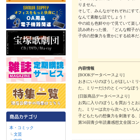
りません。
そして、みんながそれぞれにすて
なんて素敵な話でしょう！
中の絵も色鮮やかで見ていて楽し
読み終わった後、「どんな帽子が
子供の想像力を豊かにする絵本だ
内容情報
[BOOKデータベースより]
おきにいりのぼうしがほしいミリ
た。ミリーだけのとくべつなぼう
[日販商品データベースより]
お気に入りのぼうしを買おうとお
た。ミリーは次から次へといろん
子どもたちの想像力を刺激する、
第56回青少年読書感想文全国コ
本・コミック
文芸