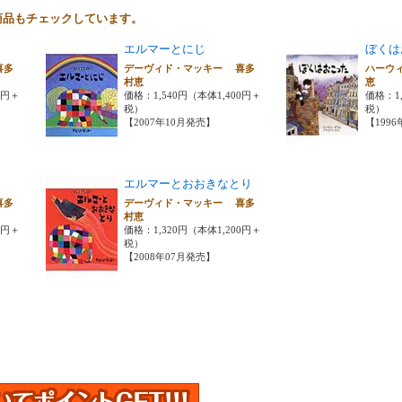
商品もチェックしています。
エルマーとにじ
ぼくは
喜多
デーヴィド・マッキー 喜多
ハーウ
村恵
恵
0円＋
価格：1,540円（本体1,400円＋
価格：1,
税）
税）
【2007年10月発売】
【199
エルマーとおおきなとり
喜多
デーヴィド・マッキー 喜多
村恵
0円＋
価格：1,320円（本体1,200円＋
税）
【2008年07月発売】