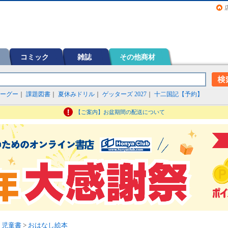
画（コミック）など在庫も充実
コミック
雑誌
その他商材
ーグー
｜
課題図書
｜
夏休みドリル
｜
ゲッターズ 2027
｜
十二国記【予約】
【ご案内】お盆期間の配送について
・児童書
>
おはなし絵本