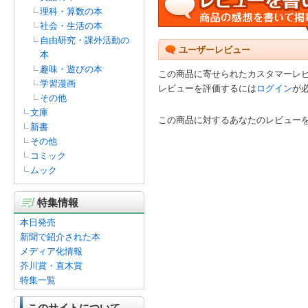
理科・算数の本
社会・生活の本
自由研究・課外活動の
ユーザーレビュー
本
趣味・遊びの本
この商品に寄せられたカスタマーレ
学習漫画
レビューを評価するには
ログイン
が
その他
文庫
この商品に対するあなたのレビュー
新書
その他
コミック
ムック
特集情報
本日発売
新聞で紹介された本
メディア化情報
芥川賞・直木賞
特集一覧
このサイトについて