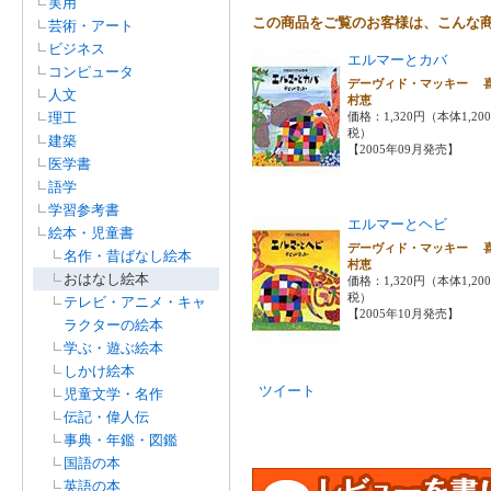
実用
この商品をご覧のお客様は、こんな
芸術・アート
ビジネス
エルマーとカバ
コンピュータ
デーヴィド・マッキー 
人文
村恵
理工
価格：1,320円（本体1,20
税）
建築
【2005年09月発売】
医学書
語学
学習参考書
エルマーとヘビ
絵本・児童書
デーヴィド・マッキー 
名作・昔ばなし絵本
村恵
おはなし絵本
価格：1,320円（本体1,20
税）
テレビ・アニメ・キャ
【2005年10月発売】
ラクターの絵本
学ぶ・遊ぶ絵本
しかけ絵本
ツイート
児童文学・名作
伝記・偉人伝
事典・年鑑・図鑑
国語の本
英語の本