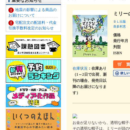
重要なお知らせ
地震の影響による商品の
ミリー
お届けについて
ＢＬ出版
宅配注文の配送料・代金
喜多村恵
引換手数料改定のお知らせ
価格
発行年月
判型
ISBN
在庫状況
：在庫あり
（1～2日で出荷、新
刊の場合、発売日以
降のお届けになりま
す）
お金が足りないから、透明な帽子
その透明な帽子は、ミリーが頭の