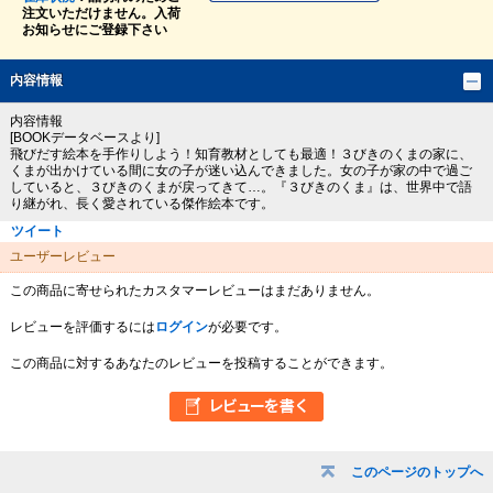
注文いただけません。入荷
お知らせにご登録下さい
内容情報
内容情報
[BOOKデータベースより]
飛びだす絵本を手作りしよう！知育教材としても最適！３びきのくまの家に、
くまが出かけている間に女の子が迷い込んできました。女の子が家の中で過ご
していると、３びきのくまが戻ってきて…。『３びきのくま』は、世界中で語
り継がれ、長く愛されている傑作絵本です。
ツイート
ユーザーレビュー
この商品に寄せられたカスタマーレビューはまだありません。
レビューを評価するには
ログイン
が必要です。
この商品に対するあなたのレビューを投稿することができます。
このページのトップへ