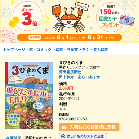
トップページ
>
本・コミック
>
絵本・児童書
>
学ぶ・遊ぶ絵本
３びきのくま
手作りポップアップ絵本
河出書房新社
田中伸介
あらいあすか
価格
2,860円
発行年月
2009年02月
判型
Ａ４
ISBN
9784309270753
在庫状況
：品切れのためご