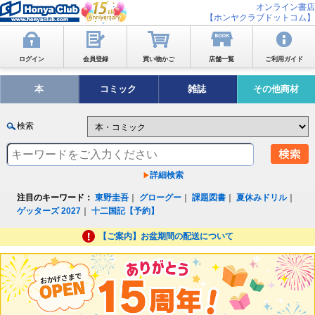
オンライン書店
【ホンヤクラブドットコム】
ログイン
会員登録
買い物かご
店舗一覧
ご利用ガイド
本
コミック
雑誌
その他商材
検索
詳細検索
注目のキーワード：
東野圭吾
｜
グローグー
｜
課題図書
｜
夏休みドリル
｜
ゲッターズ 2027
｜
十二国記【予約】
【ご案内】お盆期間の配送について