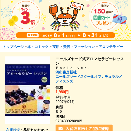
トップページ
>
本・コミック
>
実用
>
美容・ファッション
>
アロマテラピー
ニールズヤード式アロマセラピーレッス
ン
Ｂａｓｉｃ ｖｅｒ．
河出書房新社
ニールズヤードスクールオブナチュラルメ
ディスンズ
価格
1,980円
発行年月
2007年04月
判型
Ｂ５
ISBN
9784309280905
在庫状況
：品切れのためご