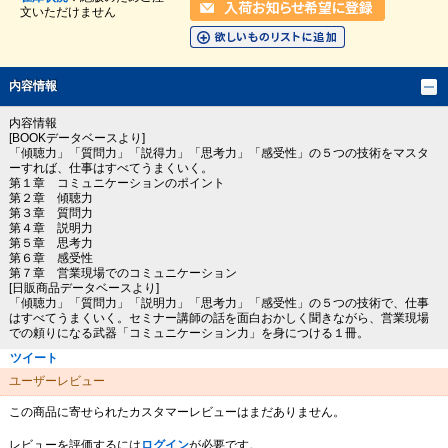
文いただけません
内容情報
内容情報
[BOOKデータベースより]
「傾聴力」「質問力」「説得力」「思考力」「感受性」の５つの技術をマスタ
ーすれば、仕事はすべてうまくいく。
第１章 コミュニケーションのポイント
第２章 傾聴力
第３章 質問力
第４章 説明力
第５章 思考力
第６章 感受性
第７章 営業現場でのコミュニケーション
[日販商品データベースより]
「傾聴力」「質問力」「説明力」「思考力」「感受性」の５つの技術で、仕事
はすべてうまくいく。セミナー講師の話を面白おかしく聞きながら、営業現場
での頼りになる武器「コミュニケーション力」を身につける１冊。
ツイート
ユーザーレビュー
この商品に寄せられたカスタマーレビューはまだありません。
レビューを評価するには
ログイン
が必要です。