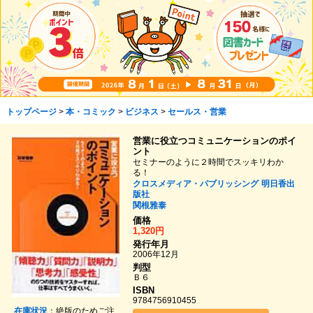
トップページ
>
本・コミック
>
ビジネス
>
セールス・営業
営業に役立つコミュニケーションのポイ
ント
セミナーのように２時間でスッキリわか
る！
クロスメディア・パブリッシング
明日香出
版社
関根雅泰
価格
1,320円
発行年月
2006年12月
判型
Ｂ６
ISBN
9784756910455
在庫状況
：絶版のためご注