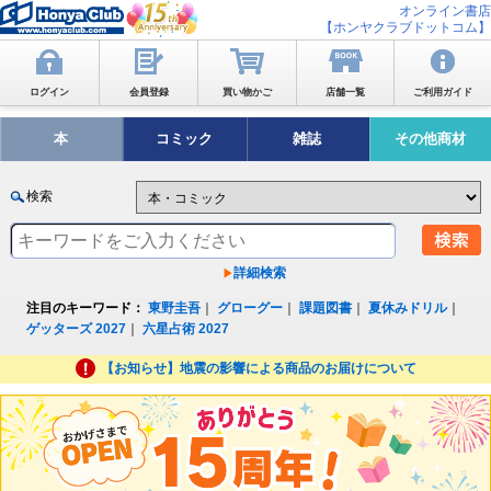
オンライン書店
【ホンヤクラブドットコム】
ログイン
会員登録
買い物かご
店舗一覧
ご利用ガイド
本
コミック
雑誌
その他商材
検索
詳細検索
注目のキーワード：
東野圭吾
｜
グローグー
｜
課題図書
｜
夏休みドリル
｜
ゲッターズ 2027
｜
六星占術 2027
【お知らせ】地震の影響による商品のお届けについて