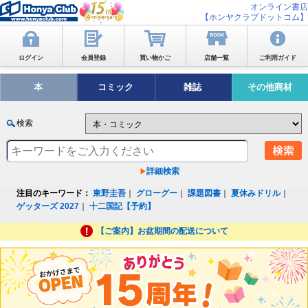
オンライン書店
【ホンヤクラブドットコム】
ログイン
会員登録
買い物かご
店舗一覧
ご利用ガイド
本
コミック
雑誌
その他商材
検索
詳細検索
注目のキーワード：
東野圭吾
｜
グローグー
｜
課題図書
｜
夏休みドリル
｜
ゲッターズ 2027
｜
十二国記【予約】
【ご案内】お盆期間の配送について