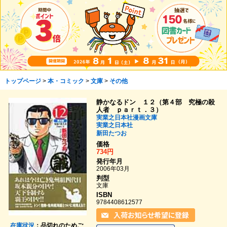
トップページ
>
本・コミック
>
文庫
>
その他
静かなるドン １２（第４部 究極の殺
人者 ｐａｒｔ．３）
実業之日本社漫画文庫
実業之日本社
新田たつお
価格
734円
発行年月
2006年03月
判型
文庫
ISBN
9784408612577
在庫状況
：品切れのためご