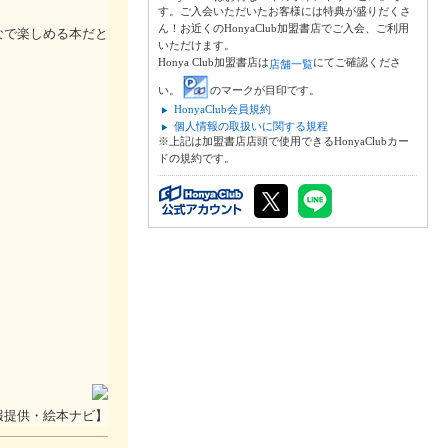
す。ご入会いただいたお客様には特典が盛りだくさ
ん！お近くのHonyaClub加盟書店でご入会、ご利用
なで楽しめる本だと
いただけます。
Honya Club加盟書店は
にてご確認くださ
店舗一覧
い。
のマークが目印です。
HonyaClub会員規約
個人情報の取扱いに関する規程
※上記は加盟書店店頭で使用できるHonyaClubカー
ドの規約です。
報提供・絵本ナビ】