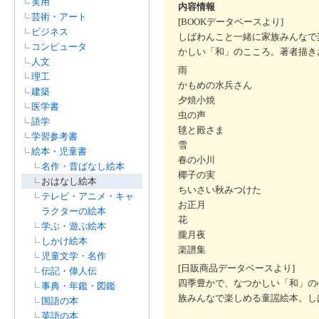
実用
内容情報
芸術・アート
[BOOKデータベースより]
ビジネス
しばわんこと一緒に家族みんなで
コンピュータ
かしい「和」のこころ。著者描き
人文
雨
理工
かもめの水兵さん
建築
夕焼小焼
医学書
虫の声
語学
毬と殿さま
学習参考書
雪
絵本・児童書
春の小川
名作・昔ばなし絵本
椰子の実
おはなし絵本
ちいさい秋みつけた
テレビ・アニメ・キャ
お正月
ラクターの絵本
花
学ぶ・遊ぶ絵本
朧月夜
しかけ絵本
楽譜集
児童文学・名作
[日販商品データベースより]
伝記・偉人伝
四季豊かで、なつかしい「和」の
事典・年鑑・図鑑
族みんなで楽しめる童謡絵本。し
国語の本
英語の本