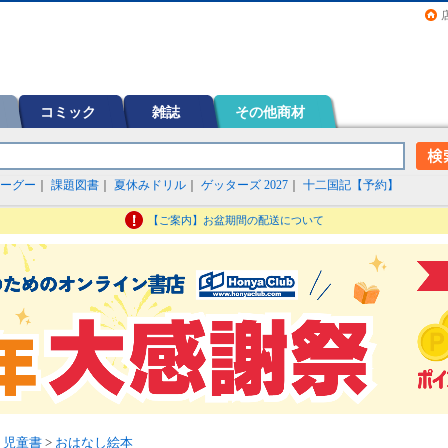
画（コミック）など在庫も充実
コミック
雑誌
その他商材
ーグー
｜
課題図書
｜
夏休みドリル
｜
ゲッターズ 2027
｜
十二国記【予約】
【ご案内】お盆期間の配送について
・児童書
>
おはなし絵本