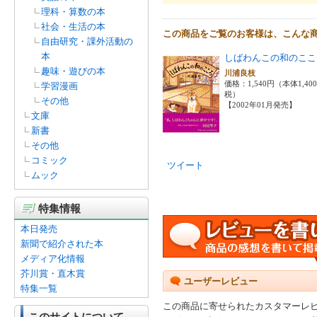
理科・算数の本
社会・生活の本
この商品をご覧のお客様は、こんな
自由研究・課外活動の
本
しばわんこの和のここ
趣味・遊びの本
川浦良枝
価格：1,540円（本体1,40
学習漫画
税）
その他
【2002年01月発売】
文庫
新書
その他
コミック
ツイート
ムック
特集情報
本日発売
新聞で紹介された本
メディア化情報
芥川賞・直木賞
ユーザーレビュー
特集一覧
この商品に寄せられたカスタマーレ
このサイトについて