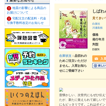
重要なお知らせ
地震の影響による商品の
しばわ
お届けについて
見てきい
宅配注文の配送料・代金
引換手数料改定のお知らせ
白泉社
川浦良枝
価格
発行年月
判型
ISBN
在庫状況
：品切れの
ためご注文いただけ
ません。入荷お知ら
せにご登録下さい
昔懐かしい、次世代にもぜひ伝え
たが、新たに覚えられて嬉しいで
にもピッタリです。これはポイン