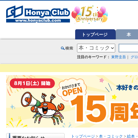
オンライン書店【ホンヤクラブ】はお好きな本屋での受け取りで送料無料！新刊予約・通販も。本（書籍）、雑誌、漫
トップページ
本
注目のキーワード：
東野圭吾
｜
グロ
トップページ
>
本・コミック
>
絵本