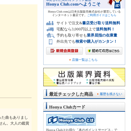
Honya Club.comへようこそ
Honya Club.comは日本出版販売株式会社が運営している
インターネット書店です。
ご利用ガイドはこちら
サイトで注文&
書店受け取り送料無料
宅配なら3,000円以上で
送料無料！
予約も取り寄せも
業界屈指の在庫量
外出先でも
検索や購入がカンタン！
店舗一覧はこちら
最近チェックした商品
履歴を残さない
Honya Clubカード
った曲もありまし
せん。大人の鑑賞
Honya Clubはお得な「本のポイントサービス」で