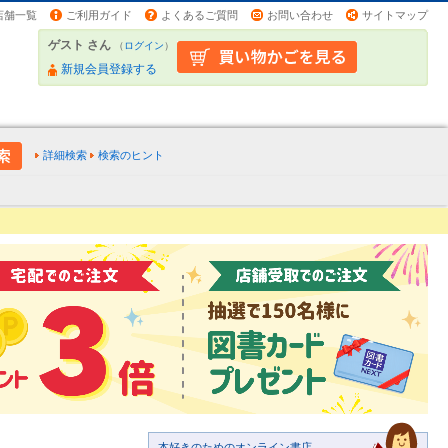
店舗一覧
ご利用ガイド
よくあるご質問
お問い合わせ
サイトマップ
ゲスト さん
（
ログイン
）
新規会員登録する
詳細検索
検索のヒント
本好きのためのオンライン書店