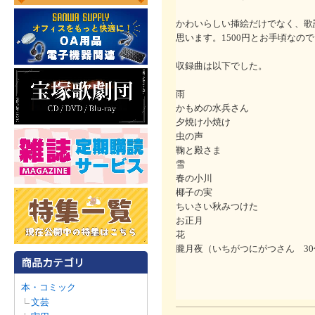
かわいらしい挿絵だけでなく、歌
思います。1500円とお手頃なの
収録曲は以下でした。
雨
かもめの水兵さん
夕焼け小焼け
虫の声
鞠と殿さま
雪
春の小川
椰子の実
ちいさい秋みつけた
お正月
花
朧月夜（いちがつにがつさん 3
本・コミック
文芸