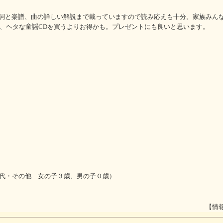
詞と楽譜、曲の詳しい解説まで載っていますので読み応えも十分。家族みん
で、ヘタな童謡CDを買うよりお得かも。プレゼントにも良いと思います。
0代・その他 女の子３歳、男の子０歳）
【情