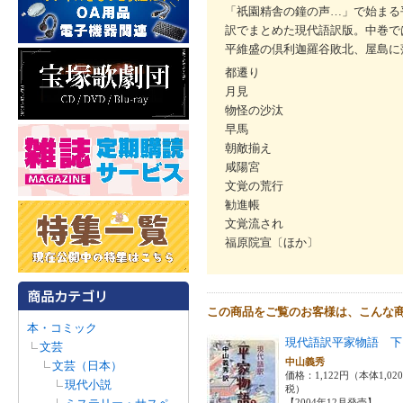
「祇園精舎の鐘の声…」で始まる
訳でまとめた現代語訳版。中巻で
平維盛の倶利迦羅谷敗北、屋島に
都遷り
月見
物怪の沙汰
早馬
朝敵揃え
咸陽宮
文覚の荒行
勧進帳
文覚流され
福原院宣〔ほか〕
この商品をご覧のお客様は、こんな
本・コミック
現代語訳平家物語 下
文芸
中山義秀
文芸（日本）
価格：1,122円（本体1,02
現代小説
税）
【2004年12月発売】