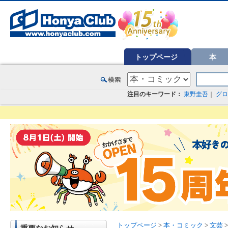
オンライン書店【ホンヤクラブ】はお好きな本屋での受け取りで送料無料！新刊予約・通販も。本（書籍）、雑誌、漫
トップページ
本
注目のキーワード：
東野圭吾
｜
グロ
トップページ
>
本・コミック
>
文芸