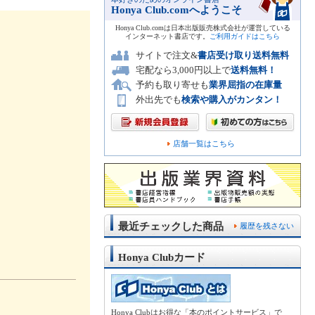
Honya Club.comへようこそ
Honya Club.comは日本出版販売株式会社が運営している
インターネット書店です。
ご利用ガイドはこちら
サイトで注文&
書店受け取り送料無料
宅配なら3,000円以上で
送料無料！
予約も取り寄せも
業界屈指の在庫量
外出先でも
検索や購入がカンタン！
店舗一覧はこちら
最近チェックした商品
履歴を残さない
Honya Clubカード
Honya Clubはお得な「本のポイントサービス」で