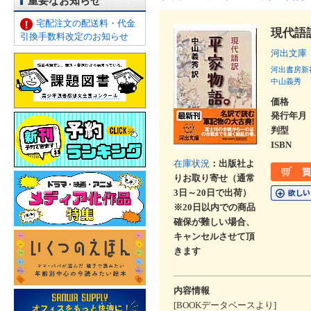
重要なお知らせ
宅配注文の配送料・代金
現代語
引換手数料改定のお知らせ
河出文庫
河出書房新
中山義秀
価格
発行年月
判型
ISBN
在庫状況
：出版社よ
りお取り寄せ（通常
3日～20日で出荷）
※20日以内での商品
確保が難しい場合、
キャンセルさせて頂
きます
内容情報
[BOOKデータベースより]