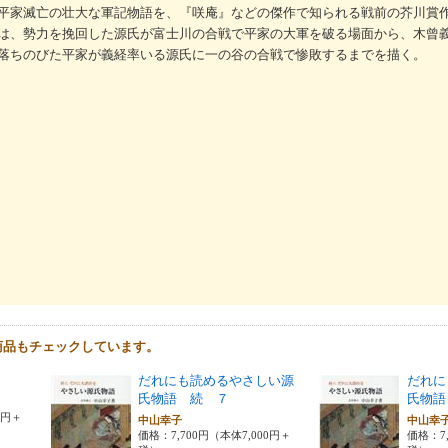
平家滅亡の壮大な軍記物語を、『咲庵』などの傑作で知られる戦前の芥川賞
は、勢力を挽回した源氏が富士川の合戦で平家の大軍を破る場面から、木曾
落ちのびた平家が義経率いる源氏に一の谷の合戦で惨敗するまでを描く。
商品もチェックしています。
だれにも読めるやさしい源
だれに
氏物語 続 ７
氏物語
0円＋
中山幸子
中山幸
価格：7,700円（本体7,000円＋
価格：7,