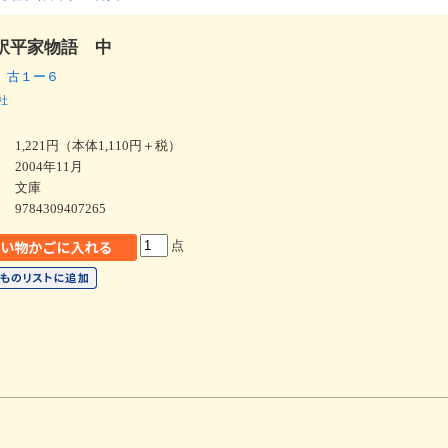
訳平家物語 中
 古１ー６
社
1,221円（本体1,110円＋税）
2004年11月
文庫
9784309407265
点