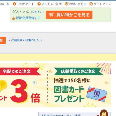
店舗一覧
ご利用ガイド
よくあるご質問
お問い合わせ
サイトマップ
ゲスト さん
（
ログイン
）
新規会員登録する
詳細検索
検索のヒント
本好きのためのオンライン書店