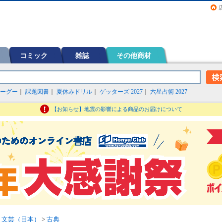
画（コミック）など在庫も充実
コミック
雑誌
その他商材
ーグー
｜
課題図書
｜
夏休みドリル
｜
ゲッターズ 2027
｜
六星占術 2027
【お知らせ】地震の影響による商品のお届けについて
>
文芸（日本）
>
古典