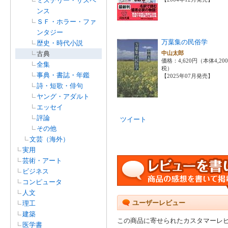
ミステリー・サスペ
ンス
ＳＦ・ホラー・ファ
ンタジー
万葉集の民俗学
歴史・時代小説
古典
中山太郎
価格：4,620円（本体4,20
全集
税）
事典・書誌・年鑑
【2025年07月発売】
詩・短歌・俳句
ヤング・アダルト
エッセイ
評論
ツイート
その他
文芸（海外）
実用
芸術・アート
ビジネス
コンピュータ
人文
ユーザーレビュー
理工
建築
この商品に寄せられたカスタマーレ
医学書