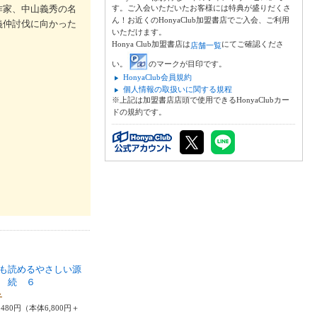
作家、中山義秀の名
す。ご入会いただいたお客様には特典が盛りだくさ
ん！お近くのHonyaClub加盟書店でご入会、ご利用
義仲討伐に向かった
いただけます。
Honya Club加盟書店は
にてご確認くださ
店舗一覧
い。
のマークが目印です。
HonyaClub会員規約
個人情報の取扱いに関する規程
※上記は加盟書店店頭で使用できるHonyaClubカー
ドの規約です。
も読めるやさしい源
 続 ６
子
480円（本体6,800円＋