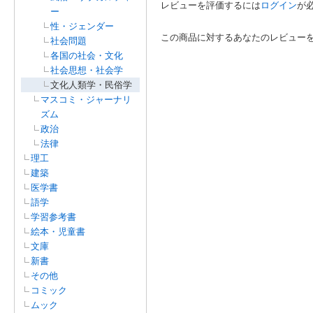
レビューを評価するには
ログイン
が
ー
性・ジェンダー
この商品に対するあなたのレビュー
社会問題
各国の社会・文化
社会思想・社会学
文化人類学・民俗学
マスコミ・ジャーナリ
ズム
政治
法律
理工
建築
医学書
語学
学習参考書
絵本・児童書
文庫
新書
その他
コミック
ムック