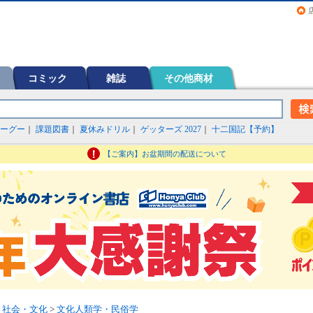
画（コミック）など在庫も充実
コミック
雑誌
その他商材
ーグー
｜
課題図書
｜
夏休みドリル
｜
ゲッターズ 2027
｜
十二国記【予約】
【ご案内】お盆期間の配送について
>
社会・文化
>
文化人類学・民俗学