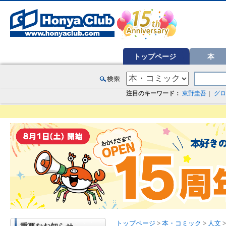
オンライン書店【ホンヤクラブ】はお好きな本屋での受け取りで送料無料！新刊予約・通販も。本（書籍）、雑誌、漫
トップページ
本
注目のキーワード：
東野圭吾
｜
グロ
トップページ
>
本・コミック
>
人文