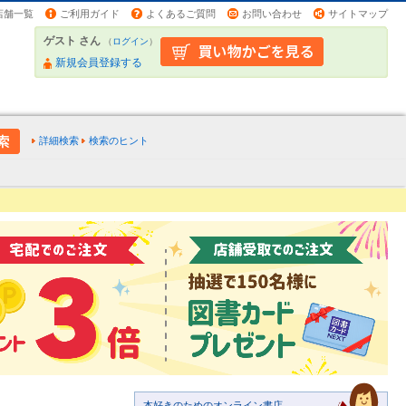
店舗一覧
ご利用ガイド
よくあるご質問
お問い合わせ
サイトマップ
ゲスト さん
（
ログイン
）
新規会員登録する
詳細検索
検索のヒント
本好きのためのオンライン書店