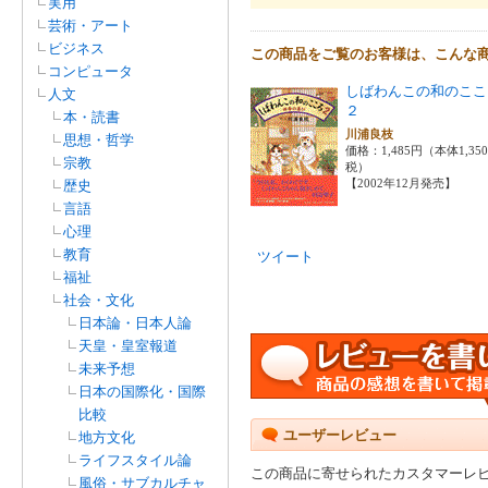
実用
芸術・アート
ビジネス
この商品をご覧のお客様は、こんな
コンピュータ
しばわんこの和のこ
人文
２
本・読書
川浦良枝
思想・哲学
価格：1,485円（本体1,35
宗教
税）
【2002年12月発売】
歴史
言語
心理
教育
ツイート
福祉
社会・文化
日本論・日本人論
天皇・皇室報道
未来予想
日本の国際化・国際
比較
ユーザーレビュー
地方文化
ライフスタイル論
この商品に寄せられたカスタマーレ
風俗・サブカルチャ