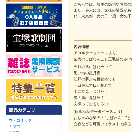
こちらでは、端午の節句やお盆の
また、巻末には、文様の解説があ
代・東京都 女の子17歳、女の子
内容情報
[BOOKデータベースより]
柴犬のしばわんこと三毛猫のみけ
五月の風にはためいて
思い出の星月夜
江戸の夢から目覚めても
一日遊んで日が暮れて
十二支見ぃつけた！
春の朧に鬼は外？
文様っておもしろい
[日販商品データベースより]
おちゃめな柴犬の“しばわんこ”
本・コミック
立春などを可愛いイラストで綴る
文芸