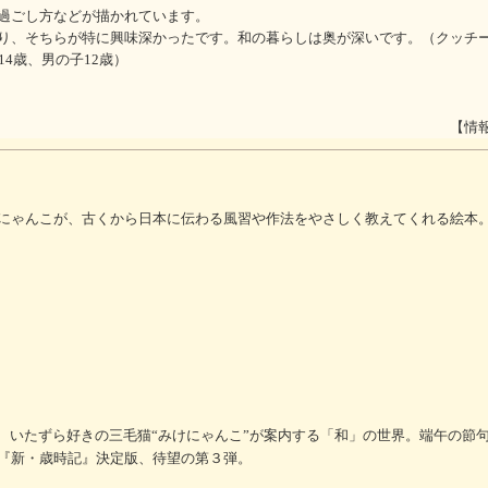
過ごし方などが描かれています。
り、そちらが特に興味深かったです。和の暮らしは奥が深いです。（クッチー
14歳、男の子12歳）
【情
にゃんこが、古くから日本に伝わる風習や作法をやさしく教えてくれる絵本
と、いたずら好きの三毛猫“みけにゃんこ”が案内する「和」の世界。端午の節
『新・歳時記』決定版、待望の第３弾。