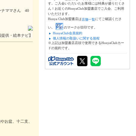
す。ご入会いただいたお客様には特典が盛りだくさ
ん！お近くのHonyaClub加盟書店でご入会、ご利用
ナママさん 40
いただけます。
Honya Club加盟書店は
にてご確認くださ
店舗一覧
い。
のマークが目印です。
HonyaClub会員規約
報提供・絵本ナビ】
個人情報の取扱いに関する規程
※上記は加盟書店店頭で使用できるHonyaClubカー
ドの規約です。
。
句やお盆、十二支、