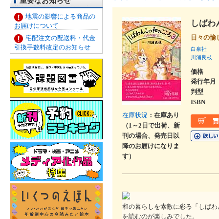
重要なお知らせ
地震の影響による商品の
しばわ
お届けについて
日々の
宅配注文の配送料・代金
引換手数料改定のお知らせ
白泉社
川浦良枝
価格
発行年月
判型
ISBN
在庫状況
：在庫あり
（1～2日で出荷、新
刊の場合、発売日以
降のお届けになりま
す）
和の暮らしを素敵に彩る「しばわ
を読むのが楽しみでした。