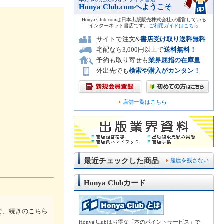
Honya Club.comへようこそ
Honya Club.comは日本出版販売株式会社が運営している
インターネット書店です。
ご利用ガイドはこちら
サイトで注文&
書店受け取り送料無料
宅配なら3,000円以上で
送料無料！
予約も取り寄せも
業界屈指の在庫量
外出先でも
検索や購入がカンタン！
店舗一覧はこちら
最近チェックした商品
履歴を残さない
Honya Clubカード
で、続きのこちら
Honya Clubはお得な「本のポイントサービス」で