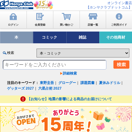
オンライン書店
【ホンヤクラブドットコム】
ログイン
会員登録
買い物かご
店舗一覧
ご利用ガイド
本
コミック
雑誌
その他商材
検索
詳細検索
注目のキーワード：
東野圭吾
｜
グローグー
｜
課題図書
｜
夏休みドリル
｜
ゲッターズ 2027
｜
六星占術 2027
【お知らせ】地震の影響による商品のお届けについて