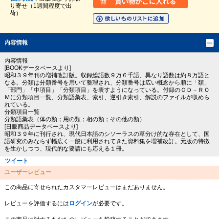
り寄せ（1週間程度で出
荷）
内容情報
内容情報
[BOOKデータベースより]
昭和３９年刊の増補改訂版。収録総語数９万６千語、異なり語数は約８万語と
なる。分類は分類番号を用いて整理され、分類番号は広い概念から順に「類」
「部門」「中項目」「分類項目」を表すようになっている。付録のＣＤ－ＲＯ
Ｍに分類項目一覧、分類語彙表、索引、逆引き索引、解説のファイルが収めら
れている。
分類項目一覧
分類語彙表（体の類；用の類；相の類；その他の類）
[日販商品データベースより]
昭和３９年に刊行され、現代日本語のシソーラスの草分け的な存在として、国
語研究のみならず幅広く一般に利用されてきた資料集を増補改訂。元版の特徴
を生かしつつ、現代的な要請にも応える１冊。
ツイート
ユーザーレビュー
この商品に寄せられたカスタマーレビューはまだありません。
レビューを評価するには
ログイン
が必要です。