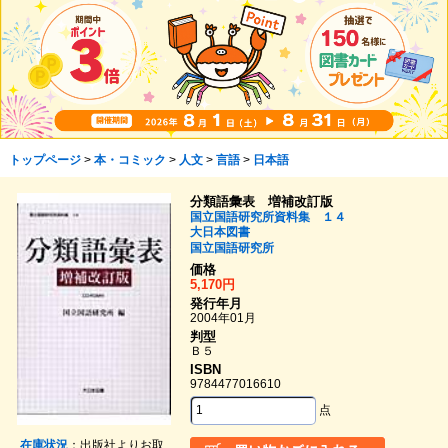
トップページ
>
本・コミック
>
人文
>
言語
>
日本語
分類語彙表 増補改訂版
国立国語研究所資料集 １４
大日本図書
国立国語研究所
価格
5,170円
発行年月
2004年01月
判型
Ｂ５
ISBN
9784477016610
点
在庫状況
：出版社よりお取