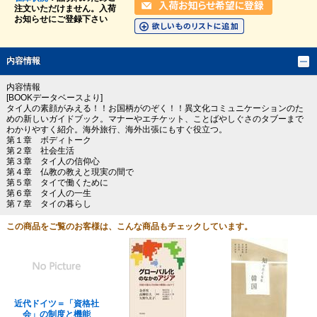
注文いただけません。入荷
お知らせにご登録下さい
内容情報
内容情報
[BOOKデータベースより]
タイ人の素顔がみえる！！お国柄がのぞく！！異文化コミュニケーションのた
めの新しいガイドブック。マナーやエチケット、ことばやしぐさのタブーまで
わかりやすく紹介。海外旅行、海外出張にもすぐ役立つ。
第１章 ボディトーク
第２章 社会生活
第３章 タイ人の信仰心
第４章 仏教の教えと現実の間で
第５章 タイで働くために
第６章 タイ人の一生
第７章 タイの暮らし
この商品をご覧のお客様は、こんな商品もチェックしています。
近代ドイツ＝「資格社
会」の制度と機能