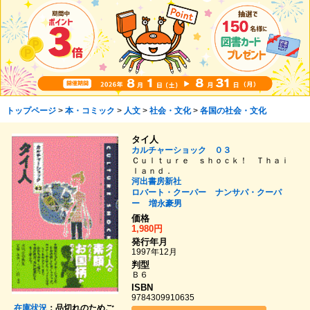
トップページ
>
本・コミック
>
人文
>
社会・文化
>
各国の社会・文化
タイ人
カルチャーショック ０３
Ｃｕｌｔｕｒｅ ｓｈｏｃｋ！ Ｔｈａｉ
ｌａｎｄ．
河出書房新社
ロバート・クーパー
ナンサパ・クーパ
ー
増永豪男
価格
1,980円
発行年月
1997年12月
判型
Ｂ６
ISBN
9784309910635
在庫状況
：品切れのためご