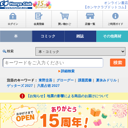
オンライン書店
【ホンヤクラブドットコム】
ログイン
会員登録
買い物かご
店舗一覧
ご利用ガイド
本
コミック
雑誌
その他商材
検索
詳細検索
注目のキーワード：
東野圭吾
｜
グローグー
｜
課題図書
｜
夏休みドリル
｜
ゲッターズ 2027
｜
六星占術 2027
【お知らせ】地震の影響による商品のお届けについて