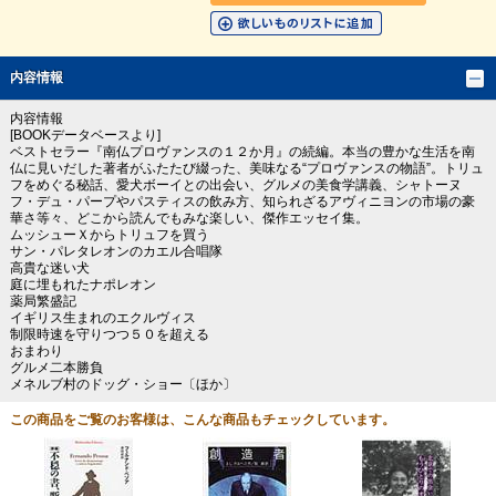
内容情報
内容情報
[BOOKデータベースより]
ベストセラー『南仏プロヴァンスの１２か月』の続編。本当の豊かな生活を南
仏に見いだした著者がふたたび綴った、美味なる“プロヴァンスの物語”。トリュ
フをめぐる秘話、愛犬ボーイとの出会い、グルメの美食学講義、シャトーヌ
フ・デュ・パープやパスティスの飲み方、知られざるアヴィニヨンの市場の豪
華さ等々、どこから読んでもみな楽しい、傑作エッセイ集。
ムッシューＸからトリュフを買う
サン・パレタレオンのカエル合唱隊
高貴な迷い犬
庭に埋もれたナポレオン
薬局繁盛記
イギリス生まれのエクルヴィス
制限時速を守りつつ５０を超える
おまわり
グルメ二本勝負
メネルブ村のドッグ・ショー〔ほか〕
この商品をご覧のお客様は、こんな商品もチェックしています。