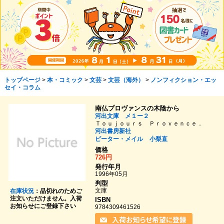
トップページ
>
本・コミック
>
文芸
>
文芸（海外）
>
ノンフィクション・エッ
セイ・コラム
南仏プロヴァンスの木陰から
河出文庫 メ１ー２
Ｔｏｕｊｏｕｒｓ Ｐｒｏｖｅｎｃｅ．
河出書房新社
ピーター・メイル
小梨直
価格
726円
発行年月
1996年05月
判型
文庫
在庫状況
：品切れのためご
注文いただけません。入荷
ISBN
お知らせにご登録下さい
9784309461526