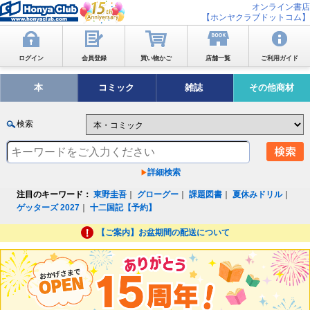
オンライン書店
【ホンヤクラブドットコム】
ログイン
会員登録
買い物かご
店舗一覧
ご利用ガイド
本
コミック
雑誌
その他商材
検索
詳細検索
注目のキーワード：
東野圭吾
｜
グローグー
｜
課題図書
｜
夏休みドリル
｜
ゲッターズ 2027
｜
十二国記【予約】
【ご案内】お盆期間の配送について