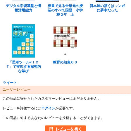
デジタル学習基盤と情
板書で見る全単元の授
貸本屋のぼくはマンガ
報活用能力
業のすべて国語 小学
に夢中だった
校２年 上
「思考ツール×ＩＣ
教育の知恵６０
Ｔ」で実現する探究的
な学び
ツイート
ユーザーレビュー
この商品に寄せられたカスタマーレビューはまだありません。
レビューを評価するには
ログイン
が必要です。
この商品に対するあなたのレビューを投稿することができます。