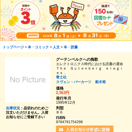
トップページ
>
本・コミック
>
人文
>
本・読書
グーテンベルクへの挽歌
エレクトロニクス時代における読書の運命
Ｔｈｅ Ｇｕｔｅｎｂｅｒｇ ｅｌｅｇｉ
ｅｓ．
青土社
スヴェン・バーカーツ
船木裕
価格
2,563円
発行年月
1995年12月
判型
在庫状況
：品切れのためご
Ｂ６
注文いただけません。入荷
お知らせにご登録下さい
ISBN
9784791754298