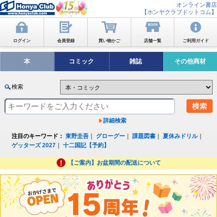
オンライン書店
【ホンヤクラブドットコム】
ログイン
会員登録
買い物かご
店舗一覧
ご利用ガイド
本
コミック
雑誌
その他商材
検索
詳細検索
注目のキーワード：
東野圭吾
｜
グローグー
｜
課題図書
｜
夏休みドリル
｜
ゲッターズ 2027
｜
十二国記【予約】
【ご案内】お盆期間の配送について