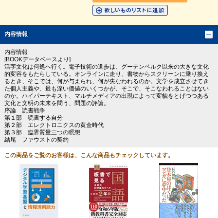
内容情報
内容情報
[BOOKデータベースより]
活字文化は何処へ行く。電子技術の進歩は、グーテンベルク以来の大きな文化
的変容をもたらしている。オンラインに走り、書物からスクリーンに乗り換え
るとき、そこでは、何が与えられ、何が失なわれるのか。文学を成立させてき
た個人主義や、最も深い価値のいくつかが、そこで、そこなわれることはない
のか。ハイパーテキスト、マルチメディアの出現によって変貌をとげつつある
文化と文明の未来を問う、問題の評論。
序論 読書戦争
第１部 読書する自分
第２部 エレクトロニクスの黄金時代
第３部 臨界質量三つの瞑想
結尾 ファウストの契約
この商品をご覧のお客様は、こんな商品もチェックしています。