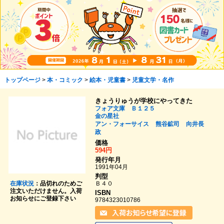
トップページ
>
本・コミック
>
絵本・児童書
>
児童文学・名作
きょうりゅうが学校にやってきた
フォア文庫 Ｂ１２５
金の星社
アン・フォーサイス
熊谷鉱司
向井長
政
価格
594円
発行年月
1991年04月
判型
Ｂ４０
在庫状況
：品切れのためご
注文いただけません。入荷
ISBN
お知らせにご登録下さい
9784323010786