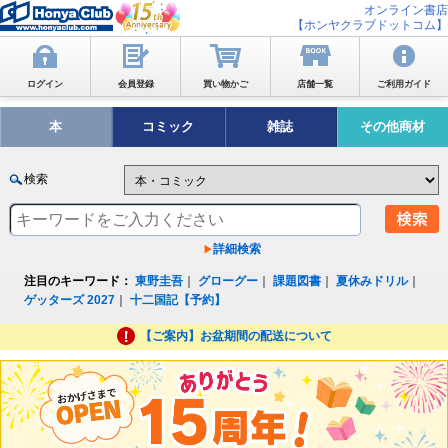
オンライン書店
【ホンヤクラブドットコム】
ログイン
会員登録
買い物かご
店舗一覧
ご利用ガイド
本
コミック
雑誌
その他商材
検索
詳細検索
注目のキーワード：
東野圭吾
｜
グローグー
｜
課題図書
｜
夏休みドリル
｜
ゲッターズ 2027
｜
十二国記【予約】
【ご案内】お盆期間の配送について