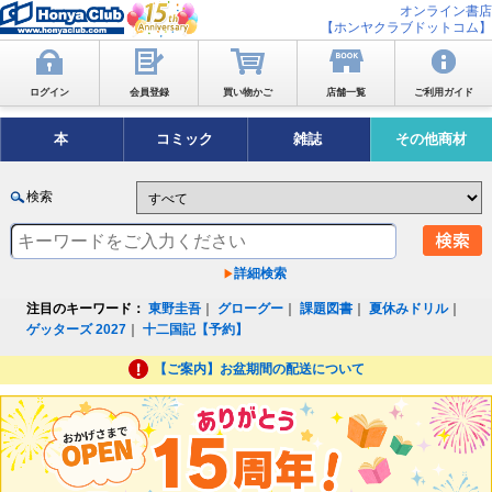
オンライン書店
【ホンヤクラブドットコム】
ログイン
会員登録
買い物かご
店舗一覧
ご利用ガイド
本
コミック
雑誌
その他商材
検索
詳細検索
注目のキーワード：
東野圭吾
｜
グローグー
｜
課題図書
｜
夏休みドリル
｜
ゲッターズ 2027
｜
十二国記【予約】
【ご案内】お盆期間の配送について