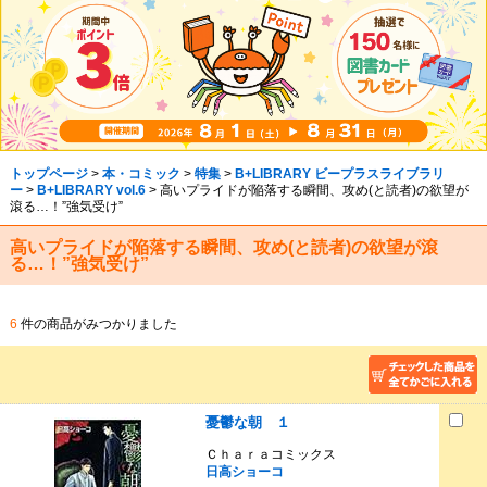
トップページ
>
本・コミック
>
特集
>
B+LIBRARY ビープラスライブラリ
ー
>
B+LIBRARY vol.6
> 高いプライドが陥落する瞬間、攻め(と読者)の欲望が
滾る…！”強気受け”
高いプライドが陥落する瞬間、攻め(と読者)の欲望が滾
る…！”強気受け”
6
件の商品がみつかりました
憂鬱な朝 １
Ｃｈａｒａコミックス
日高ショーコ