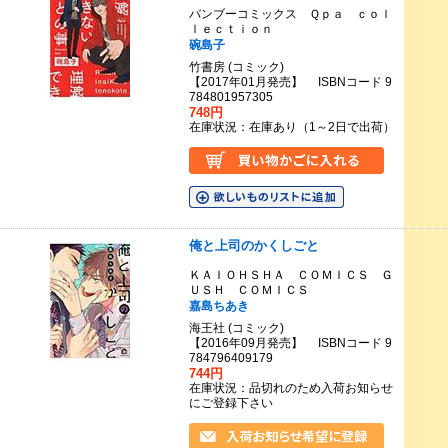
バンブーコミックス Ｑｐａ ｃｏｌ
ｌｅｃｔｉｏｎ
碗島子
竹書房 (コミック)
【2017年01月発売】 ISBNコード 9
784801957305
748円
在庫状況：在庫あり（1～2日で出荷）
俺と上司のかくしごと
ＫＡＩＯＨＳＨＡ ＣＯＭＩＣＳ Ｇ
ＵＳＨ ＣＯＭＩＣＳ
嘉島ちあき
海王社 (コミック)
【2016年09月発売】 ISBNコード 9
784796409179
744円
在庫状況：品切れのため入荷お知らせ
にご登録下さい