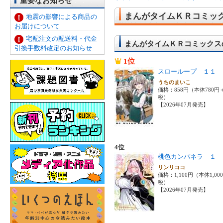
重要なお知らせ
まんがタイムＫＲコミッ
地震の影響による商品の
お届けについて
宅配注文の配送料・代金
まんがタイムＫＲコミックス
引換手数料改定のお知らせ
1位
スローループ １１
うちのまいこ
価格：858円（本体780円
税）
【2026年07月発売】
4位
桃色カンパネラ １
リンリココ
価格：1,100円（本体1,00
税）
【2026年07月発売】