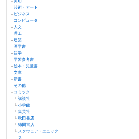
実用
芸術・アート
ビジネス
コンピュータ
人文
理工
建築
医学書
語学
学習参考書
絵本・児童書
文庫
新書
その他
コミック
講談社
小学館
集英社
秋田書店
徳間書店
スクウェア・エニック
ス