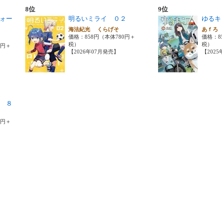
8位
9位
ォー
明るいミライ ０２
ゆるキ
海法紀光 くらげそ
あｆ
価格：858円（本体780円＋
価格：8
税）
税）
0円＋
【2026年07月発売】
【202
 ８
0円＋