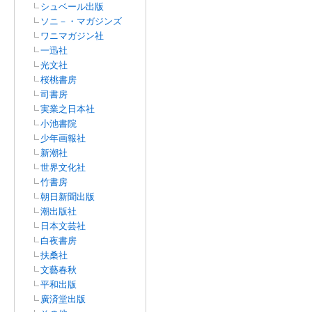
シュベール出版
ソニ－・マガジンズ
ワニマガジン社
一迅社
光文社
桜桃書房
司書房
実業之日本社
小池書院
少年画報社
新潮社
世界文化社
竹書房
朝日新聞出版
潮出版社
日本文芸社
白夜書房
扶桑社
文藝春秋
平和出版
廣済堂出版