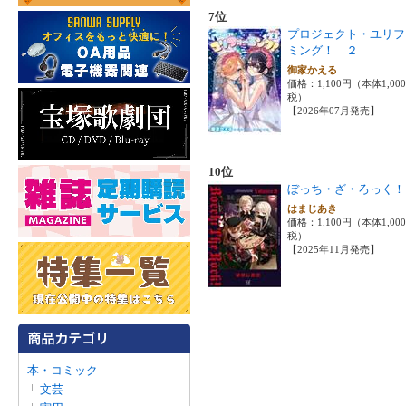
7位
プロジェクト・ユリフ
ミング！ ２
御家かえる
価格：1,100円（本体1,00
税）
【2026年07月発売】
10位
ぼっち・ざ・ろっく！
はまじあき
価格：1,100円（本体1,00
税）
【2025年11月発売】
本・コミック
文芸