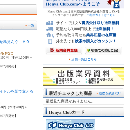
Honya Club.comへようこそ
Honya Club.comは日本出版販売株式会社が運営している
インターネット書店です。
ご利用ガイドはこちら
サイトで注文&
書店受け取り送料無料
一覧
宅配なら3,000円以上で
送料無料！
予約も取り寄せも
業界屈指の在庫量
外出先でも
検索や購入がカンタン！
せ鳥見んぐ ＶＯ
もちきなこ
100円（本体1,000円＋
店舗一覧はこちら
6年07月発売】
イドルを影で支える
最近チェックした商品
履歴を残さない
最近見た商品がありません。
き
58円（本体780円＋
Honya Clubカード
6年07月発売】