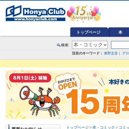
オンライン書店【ホンヤクラブ】はお好きな本屋での受け取りで送料無料！新刊予約・通販も。本（書籍）、雑誌、漫
トップページ
本
注目のキーワード：
東野圭吾
｜
グロ
トップページ
>
本・コミック
>
コミ