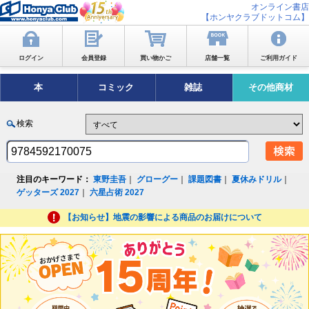
オンライン書店
【ホンヤクラブドットコム】
ログイン
会員登録
買い物かご
店舗一覧
ご利用ガイド
本
コミック
雑誌
その他商材
検索
注目のキーワード：
東野圭吾
｜
グローグー
｜
課題図書
｜
夏休みドリル
｜
ゲッターズ 2027
｜
六星占術 2027
【お知らせ】地震の影響による商品のお届けについて