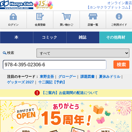
オンライン書店
【ホンヤクラブドットコム】
ログイン
会員登録
買い物かご
店舗一覧
ご利用ガイド
本
コミック
雑誌
その他商材
検索
注目のキーワード：
東野圭吾
｜
グローグー
｜
課題図書
｜
夏休みドリル
｜
ゲッターズ 2027
｜
十二国記【予約】
【ご案内】お盆期間の配送について