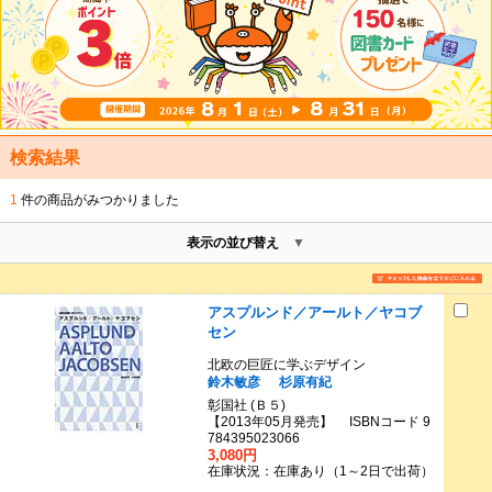
検索結果
1
件の商品がみつかりました
表示の並び替え
アスプルンド／アールト／ヤコブ
セン
北欧の巨匠に学ぶデザイン
鈴木敏彦
杉原有紀
彰国社 (Ｂ５)
【2013年05月発売】 ISBNコード 9
784395023066
3,080円
在庫状況：在庫あり（1～2日で出荷）