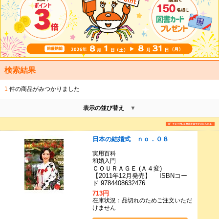
検索結果
1
件の商品がみつかりました
表示の並び替え
日本の結婚式 ｎｏ．０８
実用百科
和婚入門
ＣＯＵＲＡＧＥ (Ａ４変)
【2011年12月発売】 ISBNコー
ド 9784408632476
713円
在庫状況：品切れのためご注文いただ
けません