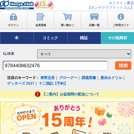
オンライン書店
【ホンヤクラブドットコム】
ログイン
会員登録
買い物かご
店舗一覧
ご利用ガイド
本
コミック
雑誌
その他商材
検索
注目のキーワード：
東野圭吾
｜
グローグー
｜
課題図書
｜
夏休みドリル
｜
ゲッターズ 2027
｜
十二国記【予約】
【ご案内】お盆期間の配送について