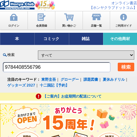
オンライン書店
【ホンヤクラブドットコム】
ログイン
会員登録
買い物かご
店舗一覧
ご利用ガイド
本
コミック
雑誌
その他商材
検索
注目のキーワード：
東野圭吾
｜
グローグー
｜
課題図書
｜
夏休みドリル
｜
ゲッターズ 2027
｜
十二国記【予約】
【ご案内】お盆期間の配送について