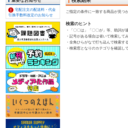
重要なお知らせ
検索結果
宅配注文の配送料・代金
ご指定の条件に一致する商品が見つ
引換手数料改定のお知らせ
検索のヒント
・「〇〇は」「〇〇が」等、助詞が
・記号がある場合は省いて検索して
・全角ひらがなで打ち込んで検索す
・検索窓となりのカテゴリを確認して