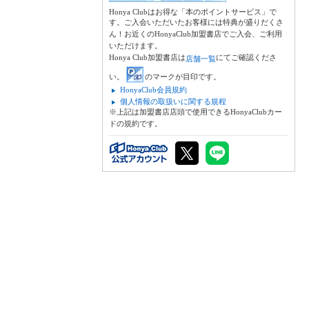
Honya Clubはお得な「本のポイントサービス」で
す。ご入会いただいたお客様には特典が盛りだくさ
ん！お近くのHonyaClub加盟書店でご入会、ご利用
いただけます。
Honya Club加盟書店は
にてご確認くださ
店舗一覧
い。
のマークが目印です。
HonyaClub会員規約
個人情報の取扱いに関する規程
※上記は加盟書店店頭で使用できるHonyaClubカー
ドの規約です。