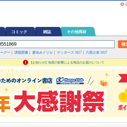
画（コミック）など在庫も充実
コミック
雑誌
その他商材
ーグー
｜
課題図書
｜
夏休みドリル
｜
ゲッターズ 2027
｜
六星占術 2027
【お知らせ】地震の影響による商品のお届けについて