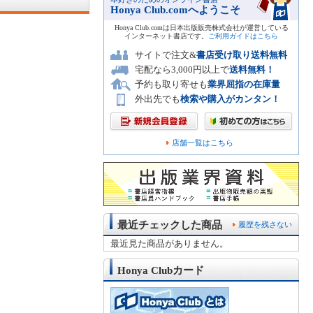
Honya Club.comへようこそ
Honya Club.comは日本出版販売株式会社が運営している
インターネット書店です。
ご利用ガイドはこちら
サイトで注文&
書店受け取り送料無料
宅配なら3,000円以上で
送料無料！
予約も取り寄せも
業界屈指の在庫量
外出先でも
検索や購入がカンタン！
店舗一覧はこちら
最近チェックした商品
履歴を残さない
最近見た商品がありません。
Honya Clubカード