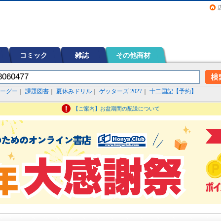
画（コミック）など在庫も充実
コミック
雑誌
その他商材
ーグー
｜
課題図書
｜
夏休みドリル
｜
ゲッターズ 2027
｜
十二国記【予約】
【ご案内】お盆期間の配送について