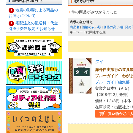
重要なお知らせ
検索結果
地震の影響による商品の
1
件の商品がみつかりました
お届けについて
表示の並び替え
宅配注文の配送料・代金
商品名
価格の安い順
価格の高い順
発売
引換手数料改定のお知らせ
キーワードに関連する順
タイ
海外自由旅行の道具
ブルーガイド わが
ブルーガイド編集部
実業之日本社 (Ａ５)
【2019年12月発売】 I
価格：1,848円（本体
在庫状況：出版社より