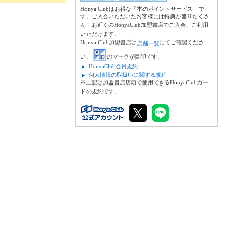
Honya Clubはお得な「本のポイントサービス」で
す。ご入会いただいたお客様には特典が盛りだくさ
ん！お近くのHonyaClub加盟書店でご入会、ご利用
いただけます。
Honya Club加盟書店は
にてご確認くださ
店舗一覧
い。
のマークが目印です。
HonyaClub会員規約
個人情報の取扱いに関する規程
※上記は加盟書店店頭で使用できるHonyaClubカー
ドの規約です。