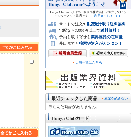
Honya Club.comへようこそ
Honya Club.comは日本出版販売株式会社が運営している
インターネット書店です。
ご利用ガイドはこちら
サイトで注文&
書店受け取り送料無料
順
宅配なら3,000円以上で
送料無料！
予約も取り寄せも
業界屈指の在庫量
外出先でも
検索や購入がカンタン！
店舗一覧はこちら
最近チェックした商品
履歴を残さない
最近見た商品がありません。
Honya Clubカード