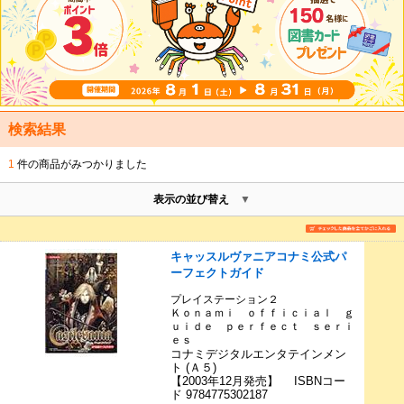
検索結果
1
件の商品がみつかりました
表示の並び替え
キャッスルヴァニアコナミ公式パ
ーフェクトガイド
プレイステーション２
Ｋｏｎａｍｉ ｏｆｆｉｃｉａｌ ｇ
ｕｉｄｅ ｐｅｒｆｅｃｔ ｓｅｒｉ
ｅｓ
コナミデジタルエンタテインメン
ト (Ａ５)
【2003年12月発売】 ISBNコー
ド 9784775302187