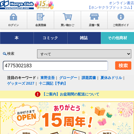
オンライン書店
【ホンヤクラブドットコム】
ログイン
会員登録
買い物かご
店舗一覧
ご利用ガイド
本
コミック
雑誌
その他商材
検索
注目のキーワード：
東野圭吾
｜
グローグー
｜
課題図書
｜
夏休みドリル
｜
ゲッターズ 2027
｜
十二国記【予約】
【ご案内】お盆期間の配送について