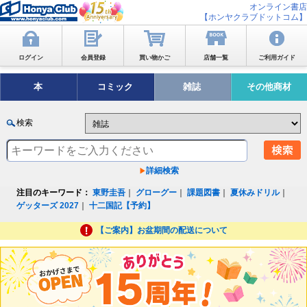
オンライン書店
【ホンヤクラブドットコム】
ログイン
会員登録
買い物かご
店舗一覧
ご利用ガイド
本
コミック
雑誌
その他商材
検索
詳細検索
注目のキーワード：
東野圭吾
｜
グローグー
｜
課題図書
｜
夏休みドリル
｜
ゲッターズ 2027
｜
十二国記【予約】
【ご案内】お盆期間の配送について