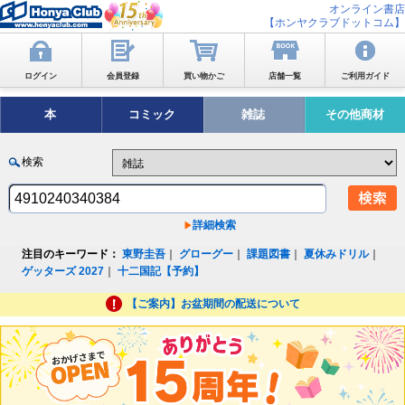
オンライン書店
【ホンヤクラブドットコム】
ログイン
会員登録
買い物かご
店舗一覧
ご利用ガイド
本
コミック
雑誌
その他商材
検索
詳細検索
注目のキーワード：
東野圭吾
｜
グローグー
｜
課題図書
｜
夏休みドリル
｜
ゲッターズ 2027
｜
十二国記【予約】
【ご案内】お盆期間の配送について