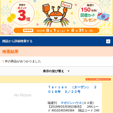
雑誌から詳細検索する
検索結果
1
件の商品がみつかりました
表示の並び替え
Ｔａｒｚａｎ （ターザン） ２
０１８年 ３／２２号
隔週刊
マガジンハウス
(Ａ４変)
【2018年03月08日発売】 JANコー
ド 4910240340384 雑誌コード 240