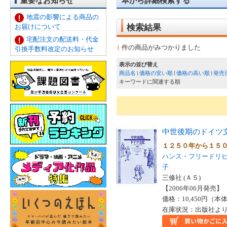
重要なお知らせ
本から詳細検索する
地震の影響による商品の
お届けについて
検索結果
宅配注文の配送料・代金
1
件の商品がみつかりました
引換手数料改定のお知らせ
表示の並び替え
商品名
価格の安い順
価格の高い順
発売
キーワードに関連する順
中世後期のドイツ
１２５０年から１５
ハンス・フリードリ
子
三修社 (Ａ５)
【2006年06月発売】 I
価格：10,450円（本体
在庫状況：出版社より