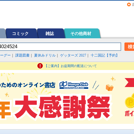
画（コミック）など在庫も充実
コミック
雑誌
その他商材
ーグー
｜
課題図書
｜
夏休みドリル
｜
ゲッターズ 2027
｜
十二国記【予約】
【ご案内】お盆期間の配送について