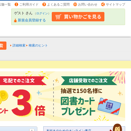
店舗一覧
ご利用ガイド
よくあるご質問
お問い合わせ
サイトマップ
ゲスト さん
（
ログイン
）
新規会員登録する
詳細検索
検索のヒント
本好きのためのオンライン書店