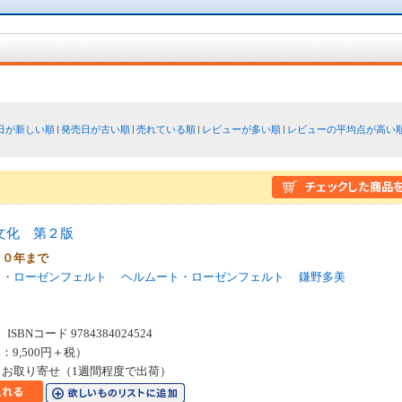
日が新しい順
発売日が古い順
売れている順
レビューが多い順
レビューの平均点が高い
文化 第２版
００年まで
ヒ・ローゼンフェルト
ヘルムート・ローゼンフェルト
鎌野多美
SBNコード 9784384024524
：9,500円＋税）
お取り寄せ（1週間程度で出荷）