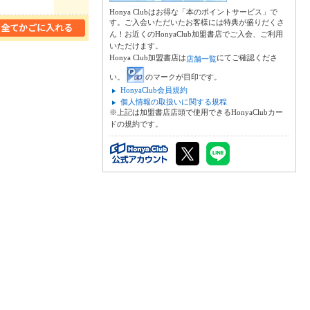
Honya Clubはお得な「本のポイントサービス」で
す。ご入会いただいたお客様には特典が盛りだくさ
ん！お近くのHonyaClub加盟書店でご入会、ご利用
いただけます。
Honya Club加盟書店は
にてご確認くださ
店舗一覧
い。
のマークが目印です。
HonyaClub会員規約
個人情報の取扱いに関する規程
※上記は加盟書店店頭で使用できるHonyaClubカー
ドの規約です。