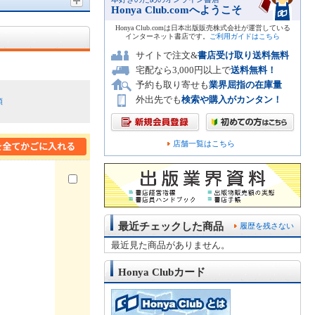
Honya Club.comへようこそ
Honya Club.comは日本出版販売株式会社が運営している
インターネット書店です。
ご利用ガイドはこちら
サイトで注文&
書店受け取り送料無料
宅配なら3,000円以上で
送料無料！
予約も取り寄せも
業界屈指の在庫量
外出先でも
検索や購入がカンタン！
順
店舗一覧はこちら
最近チェックした商品
履歴を残さない
最近見た商品がありません。
Honya Clubカード