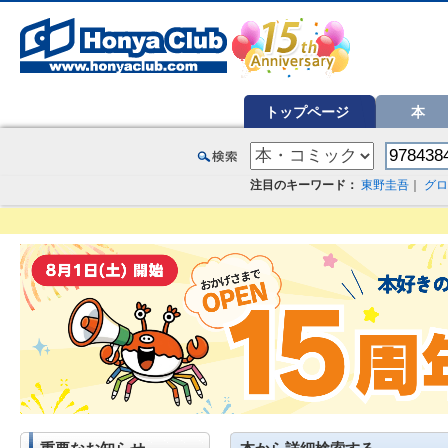
オンライン書店【ホンヤクラブ】はお好きな本屋での受け取りで送料無料！新刊予約・通販も。本（書籍）、雑誌、漫
トップページ
本
注目のキーワード：
東野圭吾
｜
グロ