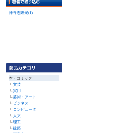
神野志隆光(1)
本・コミック
文芸
実用
芸術・アート
ビジネス
コンピュータ
人文
理工
建築