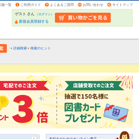
店舗一覧
ご利用ガイド
よくあるご質問
お問い合わせ
サイトマップ
ゲスト さん
（
ログイン
）
新規会員登録する
詳細検索
検索のヒント
本好きのためのオンライン書店