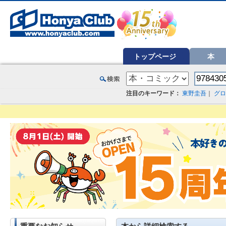
オンライン書店【ホンヤクラブ】はお好きな本屋での受け取りで送料無料！新刊予約・通販も。本（書籍）、雑誌、漫
トップページ
本
注目のキーワード：
東野圭吾
｜
グロ