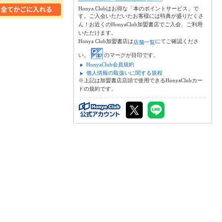
Honya Clubはお得な「本のポイントサービス」で
す。ご入会いただいたお客様には特典が盛りだくさ
ん！お近くのHonyaClub加盟書店でご入会、ご利用
いただけます。
Honya Club加盟書店は
にてご確認くださ
店舗一覧
い。
のマークが目印です。
HonyaClub会員規約
個人情報の取扱いに関する規程
※上記は加盟書店店頭で使用できるHonyaClubカー
ドの規約です。