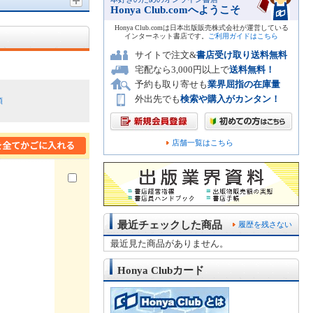
Honya Club.comへようこそ
Honya Club.comは日本出版販売株式会社が運営している
インターネット書店です。
ご利用ガイドはこちら
サイトで注文&
書店受け取り送料無料
宅配なら3,000円以上で
送料無料！
予約も取り寄せも
業界屈指の在庫量
外出先でも
検索や購入がカンタン！
順
店舗一覧はこちら
最近チェックした商品
履歴を残さない
最近見た商品がありません。
Honya Clubカード