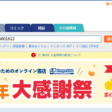
画（コミック）など在庫も充実
コミック
雑誌
その他商材
ーグー
｜
課題図書
｜
夏休みドリル
｜
ゲッターズ 2027
｜
十二国記【予約】
【ご案内】お盆期間の配送について