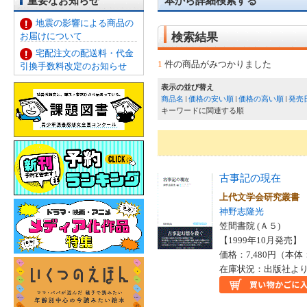
重要なお知らせ
本から詳細検索する
地震の影響による商品の
お届けについて
検索結果
宅配注文の配送料・代金
1
件の商品がみつかりました
引換手数料改定のお知らせ
表示の並び替え
商品名
価格の安い順
価格の高い順
発売
キーワードに関連する順
古事記の現在
上代文学会研究叢
神野志隆光
笠間書院 (Ａ５)
【1999年10月発売】 I
価格：7,480円（本体
在庫状況：出版社より