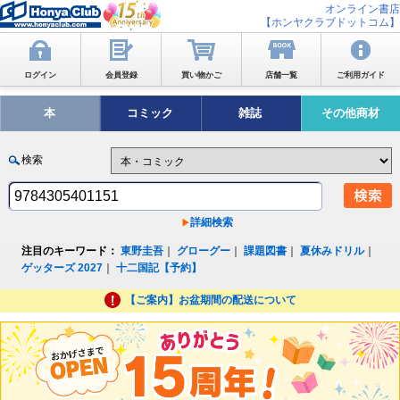
オンライン書店
【ホンヤクラブドットコム】
ログイン
会員登録
買い物かご
店舗一覧
ご利用ガイド
本
コミック
雑誌
その他商材
検索
詳細検索
注目のキーワード：
東野圭吾
｜
グローグー
｜
課題図書
｜
夏休みドリル
｜
ゲッターズ 2027
｜
十二国記【予約】
【ご案内】お盆期間の配送について