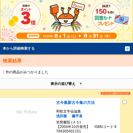
本から詳細検索する
検索結果
1
件の商品がみつかりました
表示の並び替え
古今集新古今集の方法
和歌文学会論集
浅田徹
藤平泉
笠間書院 (Ａ５)
【2004年10月発売】 ISBNコード 9
784305401151