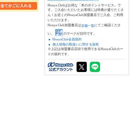
Honya Clubはお得な「本のポイントサービス」で
す。ご入会いただいたお客様には特典が盛りだくさ
ん！お近くのHonyaClub加盟書店でご入会、ご利用
いただけます。
Honya Club加盟書店は
にてご確認くださ
店舗一覧
い。
のマークが目印です。
HonyaClub会員規約
個人情報の取扱いに関する規程
※上記は加盟書店店頭で使用できるHonyaClubカー
ドの規約です。