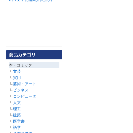
本・コミック
文芸
実用
芸術・アート
ビジネス
コンピュータ
人文
理工
建築
医学書
語学