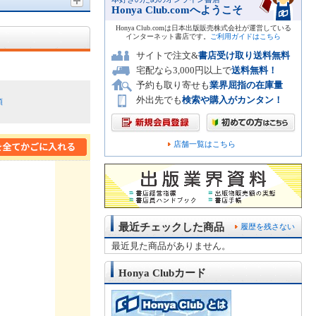
Honya Club.comへようこそ
Honya Club.comは日本出版販売株式会社が運営している
インターネット書店です。
ご利用ガイドはこちら
サイトで注文&
書店受け取り送料無料
宅配なら3,000円以上で
送料無料！
予約も取り寄せも
業界屈指の在庫量
外出先でも
検索や購入がカンタン！
順
店舗一覧はこちら
最近チェックした商品
履歴を残さない
最近見た商品がありません。
Honya Clubカード