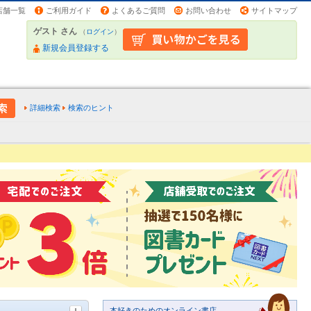
店舗一覧
ご利用ガイド
よくあるご質問
お問い合わせ
サイトマップ
ゲスト さん
（
ログイン
）
新規会員登録する
詳細検索
検索のヒント
本好きのためのオンライン書店