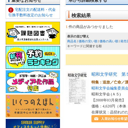
重要なお知らせ
本から詳細検索する
宅配注文の配送料・代金
引換手数料改定のお知らせ
検索結果
1
件の商品がみつかりました
表示の並び替え
商品名
価格の安い順
価格の高い順
発売
キーワードに関連する順
昭和文学研究 第
特集：追放／亡命／
昭和文学会編集委員
昭和文学会 (Ａ５)
【2008年03月発売】 I
価格：4,620円（本体
在庫状況：品切れの