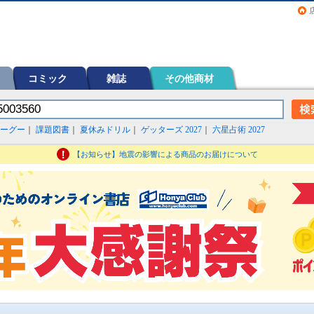
画（コミック）など在庫も充実
コミック
雑誌
その他商材
ーグー
｜
課題図書
｜
夏休みドリル
｜
ゲッターズ 2027
｜
六星占術 2027
【お知らせ】地震の影響による商品のお届けについて