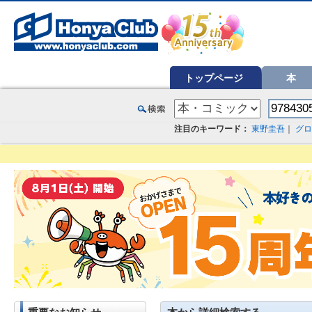
オンライン書店【ホンヤクラブ】はお好きな本屋での受け取りで送料無料！新刊予約・通販も。本（書籍）、雑誌、漫
トップページ
本
注目のキーワード：
東野圭吾
｜
グロ