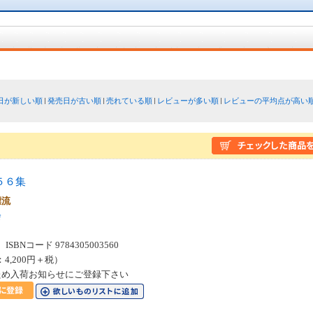
日が新しい順
発売日が古い順
売れている順
レビューが多い順
レビューの平均点が高い
５６集
漂流
会
SBNコード 9784305003560
：4,200円＋税）
ため入荷お知らせにご登録下さい