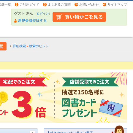
店舗一覧
ご利用ガイド
よくあるご質問
お問い合わせ
サイトマップ
ゲスト さん
（
ログイン
）
新規会員登録する
詳細検索
検索のヒント
本好きのためのオンライン書店