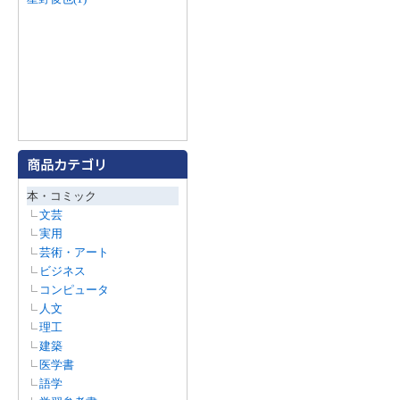
本・コミック
文芸
実用
芸術・アート
ビジネス
コンピュータ
人文
理工
建築
医学書
語学