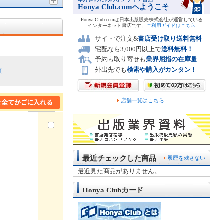
Honya Club.comへようこそ
Honya Club.comは日本出版販売株式会社が運営している
インターネット書店です。
ご利用ガイドはこちら
サイトで注文&
書店受け取り送料無料
宅配なら3,000円以上で
送料無料！
予約も取り寄せも
業界屈指の在庫量
外出先でも
検索や購入がカンタン！
順
店舗一覧はこちら
最近チェックした商品
履歴を残さない
最近見た商品がありません。
Honya Clubカード