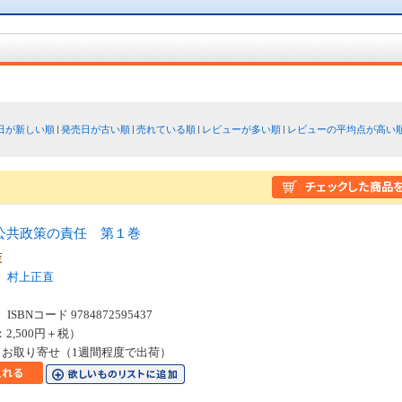
日が新しい順
発売日が古い順
売れている順
レビューが多い順
レビューの平均点が高い
公共政策の責任 第１巻
政策
村上正直
SBNコード 9784872595437
：2,500円＋税）
お取り寄せ（1週間程度で出荷）