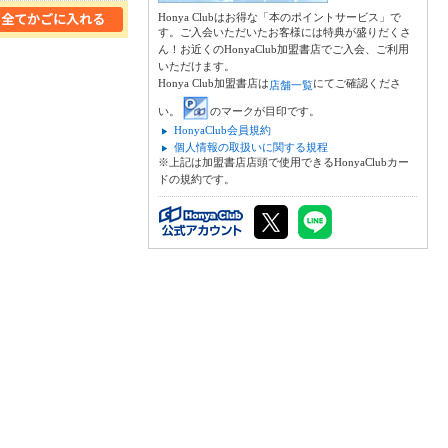
Honya Clubはお得な「本のポイントサービス」で
す。ご入会いただいたお客様には特典が盛りだくさ
ん！お近くのHonyaClub加盟書店でご入会、ご利用
いただけます。
Honya Club加盟書店は
にてご確認くださ
店舗一覧
い。
のマークが目印です。
HonyaClub会員規約
個人情報の取扱いに関する規程
※上記は加盟書店店頭で使用できるHonyaClubカー
ドの規約です。