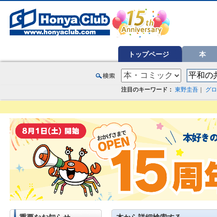
オンライン書店【ホンヤクラブ】はお好きな本屋での受け取りで送料無料！新刊予約・通販も。本（書籍）、雑誌、漫
トップページ
本
注目のキーワード：
東野圭吾
｜
グロ