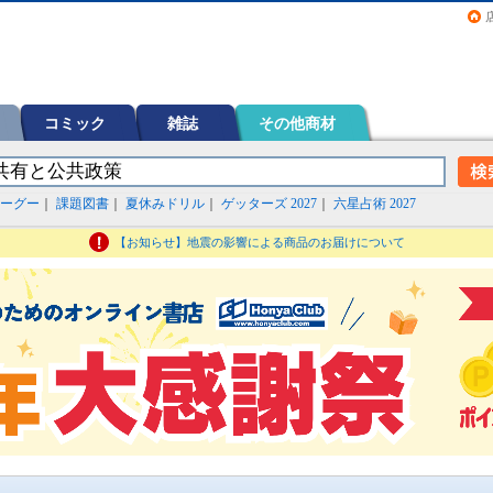
画（コミック）など在庫も充実
コミック
雑誌
その他商材
ーグー
｜
課題図書
｜
夏休みドリル
｜
ゲッターズ 2027
｜
六星占術 2027
【お知らせ】地震の影響による商品のお届けについて