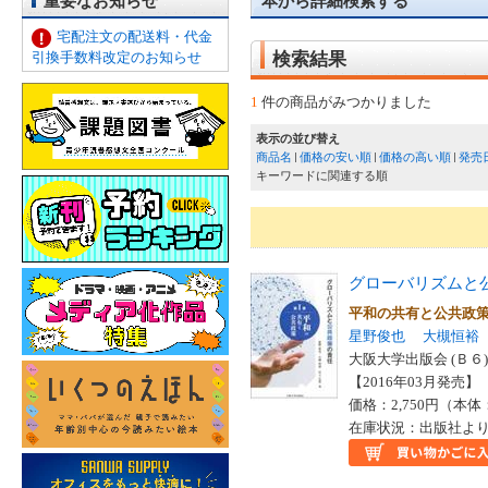
重要なお知らせ
本から詳細検索する
宅配注文の配送料・代金
引換手数料改定のお知らせ
検索結果
1
件の商品がみつかりました
表示の並び替え
商品名
価格の安い順
価格の高い順
発売
キーワードに関連する順
グローバリズムと
平和の共有と公共
星野俊也
大槻恒裕
大阪大学出版会 (Ｂ６)
【2016年03月発売】 I
価格：2,750円（本体
在庫状況：出版社より