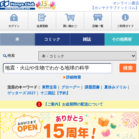
オンライン書店
【ホンヤクラブドットコム】
ログイン
会員登録
買い物かご
店舗一覧
ご利用ガイド
本
コミック
雑誌
その他商材
検索
詳細検索
注目のキーワード：
東野圭吾
｜
グローグー
｜
課題図書
｜
夏休みドリル
｜
ゲッターズ 2027
｜
十二国記【予約】
【ご案内】お盆期間の配送について