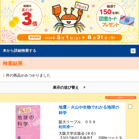
本から詳細検索する
検索結果
1
件の商品がみつかりました
表示の並び替え
地震・火山や生物でわかる地球の
科学
阪大リーブル ０５９
松田准一
大阪大学出版会 (Ｂ６)
【2017年02月発売】 ISBNコード 9